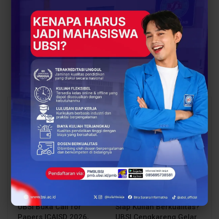
PREV POST
NEXT POST
BSI Gelar Talkshow
Kembali, Dosen-Dosen
Bincang Orang Tua On
BSI Sukabumi Didaulat
Campus
Menjadi Juri Lomba
Kompetensi Siswa
Tingkat Kota Sukabumi
You Might Also Like
All
BERITA
BERITA
UBSI Buka Call for
Siap Kuliah Berkualitas?
Papers ICAISD 2026,
UBSI Cengkareng Gelar