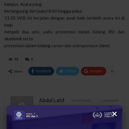
kampus. Acara yang
berlangsung dari pukul 8.00 hingga pukul
11.00 WIB ini berjalan dengan amat baik terlebih acara ini di
bagi
menjadi dua sesi, yaitu presentasi dalam bidang BSI dan
akademik serta
presentasi dalam bidang
career
dan
entrepreneur
. (dem)
59
0
Share
Facebook
Twitter
Google+
Abdul Latif
16143 Posts
1 Comments
×