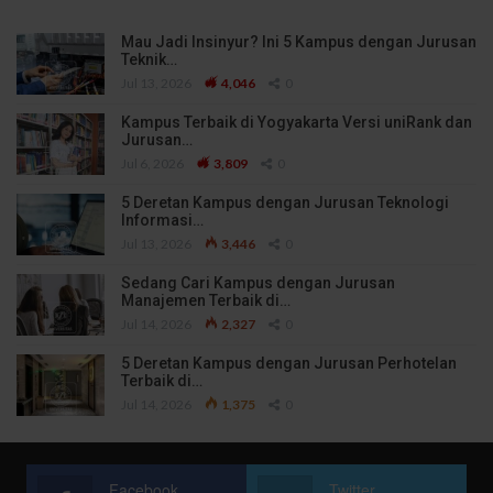
Mau Jadi Insinyur? Ini 5 Kampus dengan Jurusan
Teknik…
Jul 13, 2026
4,046
0
Kampus Terbaik di Yogyakarta Versi uniRank dan
Jurusan…
Jul 6, 2026
3,809
0
5 Deretan Kampus dengan Jurusan Teknologi
Informasi…
Jul 13, 2026
3,446
0
Sedang Cari Kampus dengan Jurusan
Manajemen Terbaik di…
Jul 14, 2026
2,327
0
5 Deretan Kampus dengan Jurusan Perhotelan
Terbaik di…
Jul 14, 2026
1,375
0
Facebook
Twitter