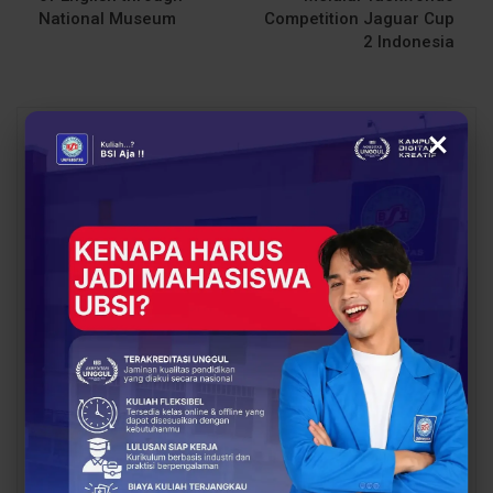
National Museum
Competition Jaguar Cup
2 Indonesia
×
You Might Also Like
All
BERITA
EVENT
Jadi Agent of Change,
Mahasiswa UBSI
18 Mahasiswa UBSI
Kampus Tegal Tempuh
Kampus Pontianak
Sertifikasi Internasional
Jalankan Misi
MikroTik MTCNA,
Pengabdian BSI…
Perkuat…