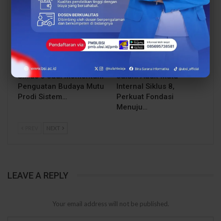
EVENT
EVENT
Audit Mutu Internal
Prodi Pariwisata UBSI
Siklus 8 Jadi Momentum
Jalani Audit Mutu
Penguatan Budaya Mutu
Internal Siklus 8,
Prodi Sistem…
Perkuat Fondasi
Menuju…
PREV
NEXT
LEAVE A REPLY
Your email address will not be published.