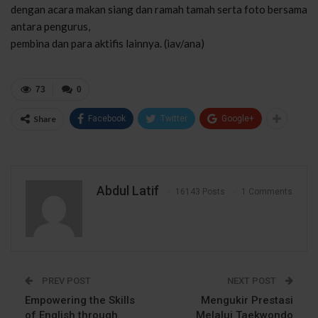
dengan acara makan siang dan ramah tamah serta foto bersama
antara pengurus,
pembina dan para aktifis lainnya. (iav/ana)
73
0
Share
Facebook
Twitter
Google+
Abdul Latif
16143 Posts
1 Comments
PREV POST
NEXT POST
Empowering the Skills
Mengukir Prestasi
of English through
Melalui Taekwondo