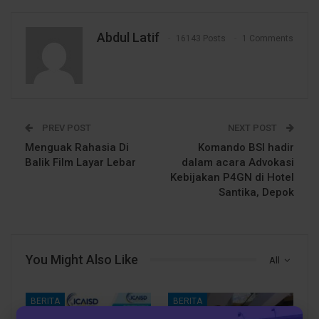
Abdul Latif
16143 Posts
1 Comments
PREV POST
NEXT POST
Menguak Rahasia Di
Komando BSI hadir
Balik Film Layar Lebar
dalam acara Advokasi
Kebijakan P4GN di Hotel
Santika, Depok
You Might Also Like
All
BERITA
BERITA