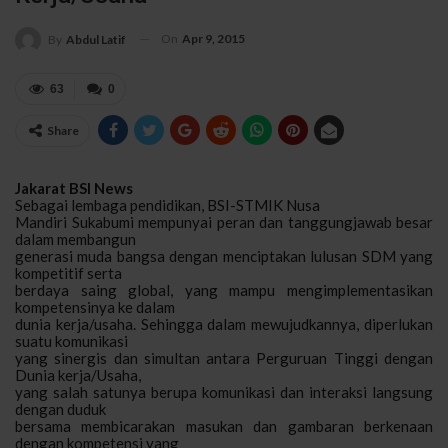
On
Apr 9, 2015
By
Abdul Latif
63
0
Share
Jakarat BSI News
Sebagai lembaga pendidikan, BSI-STMIK Nusa
Mandiri Sukabumi mempunyai peran dan tanggungjawab besar
dalam membangun
generasi muda bangsa dengan menciptakan lulusan SDM yang
kompetitif serta
berdaya saing global, yang mampu mengimplementasikan
kompetensinya ke dalam
dunia kerja/usaha. Sehingga dalam mewujudkannya, diperlukan
suatu komunikasi
yang sinergis dan simultan antara Perguruan Tinggi dengan
Dunia kerja/Usaha,
yang salah satunya berupa komunikasi dan interaksi langsung
dengan duduk
bersama membicarakan masukan dan gambaran berkenaan
dengan kompetensi yang