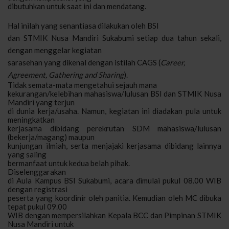
dibutuhkan untuk saat ini dan mendatang.
Hal inilah yang senantiasa dilakukan oleh BSI
dan STMIK Nusa Mandiri Sukabumi setiap dua tahun sekali,
dengan menggelar kegiatan
sarasehan yang dikenal dengan istilah CAGS (
Career,
Agreement, Gathering and Sharing
).
Tidak semata-mata mengetahui sejauh mana
kekurangan/kelebihan mahasiswa/lulusan BSI dan STMIK Nusa
Mandiri yang terjun
di dunia kerja/usaha. Namun, kegiatan ini diadakan pula untuk
meningkatkan
kerjasama dibidang perekrutan SDM mahasiswa/lulusan
(bekerja/magang) maupun
kunjungan ilmiah, serta menjajaki kerjasama dibidang lainnya
yang saling
bermanfaat untuk kedua belah pihak.
Diselenggarakan
di Aula Kampus BSI Sukabumi, acara dimulai pukul 08.00 WIB
dengan registrasi
peserta yang koordinir oleh panitia. Kemudian oleh MC dibuka
tepat pukul 09.00
WIB dengan mempersilahkan Kepala BCC dan Pimpinan STMIK
Nusa Mandiri untuk