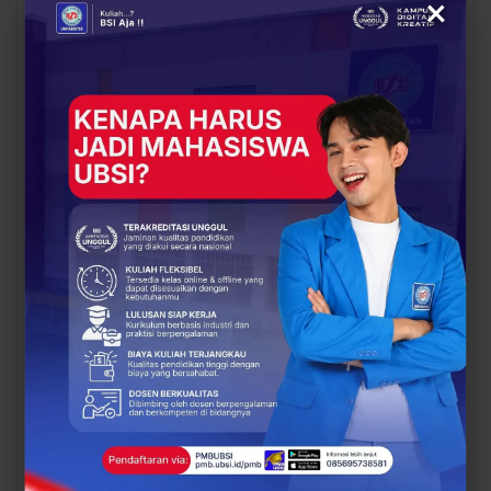
×
UBSI Buka Call for
Siap Kuliah Berkualitas?
Papers ICAISD 2026,
UBSI Cengkareng Gelar
Dorong Riset Teknologi
Open Booth Spesial
dan Keamanan Siber…
dengan Beasiswa…
BERITA
BERITA
Dari Catatan Manual
Dari Sampah Jadi
Menuju Digital, UBSI
Rupiah, UBSI Bantu
Bantu Bank Sampah
Bank Sampah Mawar
Mawar Burangrang
Burangrang Go Digital
Kelola…
Lewat…