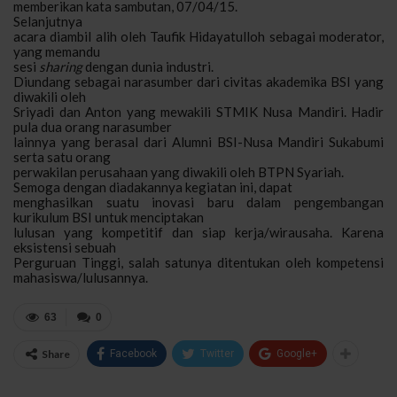
memberikan kata sambutan, 07/04/15.
Selanjutnya
acara diambil alih oleh Taufik Hidayatulloh sebagai moderator,
yang memandu
sesi
sharing
dengan dunia industri.
Diundang sebagai narasumber dari civitas akademika BSI yang
diwakili oleh
Sriyadi dan Anton yang mewakili STMIK Nusa Mandiri. Hadir
pula dua orang narasumber
lainnya yang berasal dari Alumni BSI-Nusa Mandiri Sukabumi
serta satu orang
perwakilan perusahaan yang diwakili oleh BTPN Syariah.
Semoga dengan diadakannya kegiatan ini, dapat
menghasilkan suatu inovasi baru dalam pengembangan
kurikulum BSI untuk menciptakan
lulusan yang kompetitif dan siap kerja/wirausaha. Karena
eksistensi sebuah
Perguruan Tinggi, salah satunya ditentukan oleh kompetensi
mahasiswa/lulusannya.
63
0
Share
Facebook
Twitter
Google+