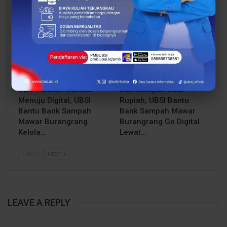
dan Keamanan Siber…
dengan Beasiswa…
BERITA
BERITA
Dari Catatan Manual
Dari Sampah Jadi
Menuju Digital, UBSI
Rupiah, UBSI Bantu
Bantu Bank Sampah
Bank Sampah Mawar
Mawar Burangrang
Burangrang Go Digital
Kelola…
Lewat…
PREV
NEXT
LEAVE A REPLY