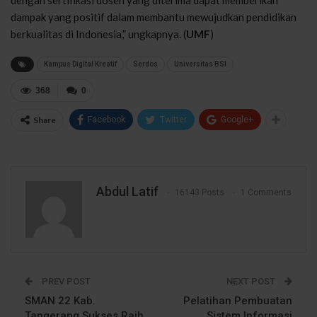
dampak yang positif dalam membantu mewujudkan pendidikan
berkualitas di Indonesia,” ungkapnya. (
UMF
)
Kampus Digital Kreatif
Serdos
Universitas BSI
368
0
Share
Facebook
Twitter
Google+
Abdul Latif
16143 Posts
1 Comments
PREV POST
NEXT POST
SMAN 22 Kab.
Pelatihan Pembuatan
Tangerang Sukses Raih
Sistem Informasi