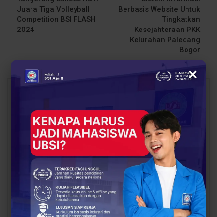
Juara Tiga Volleyball
Berbasis Website Untuk
Competition BSI FLASH
Tingkatkan
2024
Kesejahteraan PKK
Kelurahan Paledang
Bogor
×
You Might Also Like
All
BERITA
BERITA
UBSI Buka Call for
Siap Kuliah Berkualitas?
Papers ICAISD 2026,
UBSI Cengkareng Gelar
Dorong Riset Teknologi
Open Booth Spesial