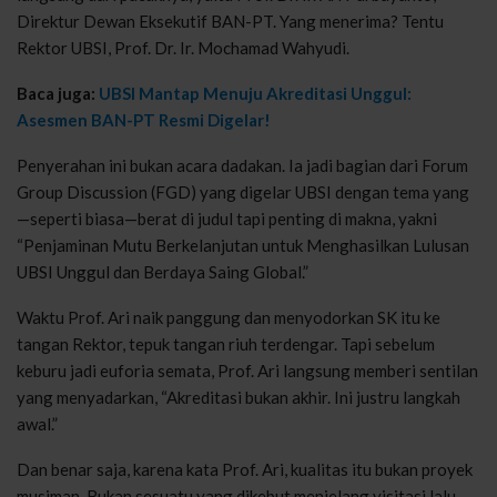
Direktur Dewan Eksekutif BAN-PT. Yang menerima? Tentu
Rektor UBSI, Prof. Dr. Ir. Mochamad Wahyudi.
Baca juga:
UBSI Mantap Menuju Akreditasi Unggul:
Asesmen BAN-PT Resmi Digelar!
Penyerahan ini bukan acara dadakan. Ia jadi bagian dari Forum
Group Discussion (FGD) yang digelar UBSI dengan tema yang
—seperti biasa—berat di judul tapi penting di makna, yakni
“Penjaminan Mutu Berkelanjutan untuk Menghasilkan Lulusan
UBSI Unggul dan Berdaya Saing Global.”
Waktu Prof. Ari naik panggung dan menyodorkan SK itu ke
tangan Rektor, tepuk tangan riuh terdengar. Tapi sebelum
keburu jadi euforia semata, Prof. Ari langsung memberi sentilan
yang menyadarkan, “Akreditasi bukan akhir. Ini justru langkah
awal.”
Dan benar saja, karena kata Prof. Ari, kualitas itu bukan proyek
musiman. Bukan sesuatu yang dikebut menjelang visitasi lalu