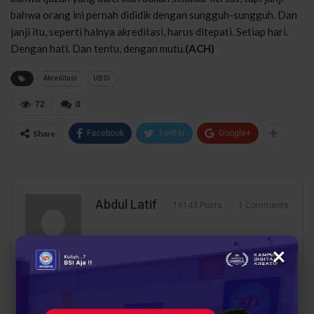
bahwa orang ini pernah dididik dengan sungguh-sungguh. Dan
janji itu, seperti halnya akreditasi, harus ditepati. Setiap hari.
Dengan hati. Dan tentu, dengan mutu.
(ACH)
Akreditasi
UBSI
72
0
Share
Facebook
Twitter
Google+
Abdul Latif
16143 Posts
1 Comments
×
PREV POST
NEXT POST
FGD di UBSI: Mutu
Sukses! Mahasiswa