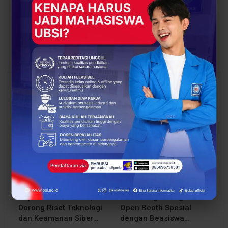
Bukan Lagi Soal Borang,
UBSI Karawang Gelar
tapi Soal Harga Diri
Pengabdian Masyarakat
Sebuah Kampus
Demokrasi di SMPN 3
Rengasdengklok
You Might Also Like
All
BERITA
BERITA
UBSI Buka Call for
Siap Kuliah Berkualitas?
Papers ICAISD 2026,
UBSI Cengkareng Gelar
Dorong Riset Teknologi
Open Booth Spesial
dan Keamanan Siber…
dengan Beasiswa…