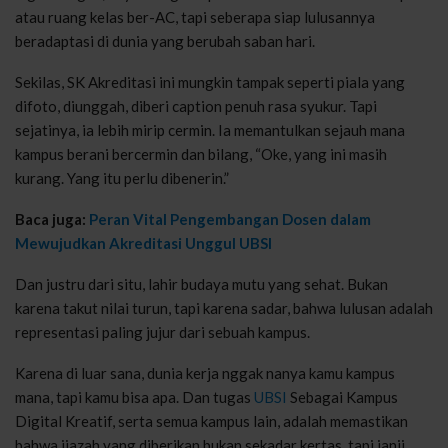
atau ruang kelas ber-AC, tapi seberapa siap lulusannya
beradaptasi di dunia yang berubah saban hari.
Sekilas, SK Akreditasi ini mungkin tampak seperti piala yang
difoto, diunggah, diberi caption penuh rasa syukur. Tapi
sejatinya, ia lebih mirip cermin. Ia memantulkan sejauh mana
kampus berani bercermin dan bilang, “Oke, yang ini masih
kurang. Yang itu perlu dibenerin.”
Baca juga:
Peran Vital Pengembangan Dosen dalam
Mewujudkan Akreditasi Unggul UBSI
Dan justru dari situ, lahir budaya mutu yang sehat. Bukan
karena takut nilai turun, tapi karena sadar, bahwa lulusan adalah
representasi paling jujur dari sebuah kampus.
Karena di luar sana, dunia kerja nggak nanya kamu kampus
mana, tapi kamu bisa apa. Dan tugas
UBSI
Sebagai Kampus
Digital Kreatif, serta semua kampus lain, adalah memastikan
bahwa ijazah yang diberikan bukan sekadar kertas, tapi janji