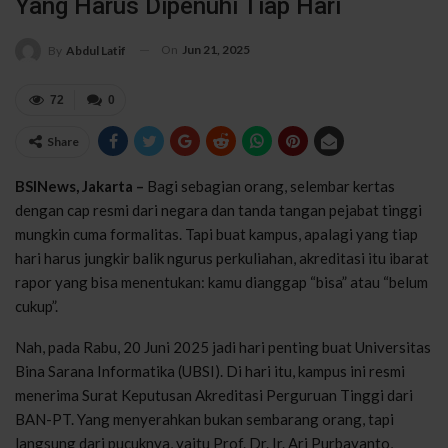
Yang Harus Dipenuhi Tiap Hari
On
Jun 21, 2025
By
Abdul Latif
72
0
Share
BSINews, Jakarta –
Bagi sebagian orang, selembar kertas
dengan cap resmi dari negara dan tanda tangan pejabat tinggi
mungkin cuma formalitas. Tapi buat kampus, apalagi yang tiap
hari harus jungkir balik ngurus perkuliahan, akreditasi itu ibarat
rapor yang bisa menentukan: kamu dianggap “bisa” atau “belum
cukup”.
Nah, pada Rabu, 20 Juni 2025 jadi hari penting buat Universitas
Bina Sarana Informatika (UBSI). Di hari itu, kampus ini resmi
menerima Surat Keputusan Akreditasi Perguruan Tinggi dari
BAN-PT. Yang menyerahkan bukan sembarang orang, tapi
langsung dari pucuknya, yaitu Prof. Dr. Ir. Ari Purbayanto,