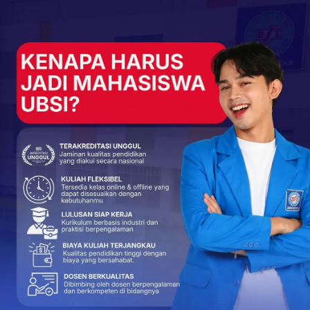
+
ReddIt
18
0
s
NEXT POST
n
Merdeka Digital! UBSI Kampus Tangerang Buka
Pintu Guru & Siswa untuk Kuasai AI
More From Author