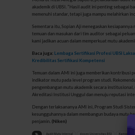
akademik di UBSI. “Hasil audit ini penting sebagai b
memenuhi standar, tetapi juga mampu melahirkan in
Sementara itu, Sopian Aji menegaskan kesiapannya
temuan dan masukan dari tim auditor sebagai pelua
kami jadikan acuan dalam memperkuat mutu akademik
Baca juga:
Lembaga Sertifikasi Profesi UBSI Lak
Kredibilitas Sertifikasi Kompetensi
Temuan dalam AMI ini juga memberikan kontribusi p
indikator mutu pada level program studi. Rekomenda
pengembangan mutu akademik secara institusional,
Akreditasi Institusi Unggul dan menuju reputasi inte
Dengan terlaksananya AMI ini, Program Studi Sist
kesungguhannya dalam membangun budaya mutu berkel
penjamin.
(Niken)
Audit Mutu Internal
dosen Universitas BSI
Kampus Digi