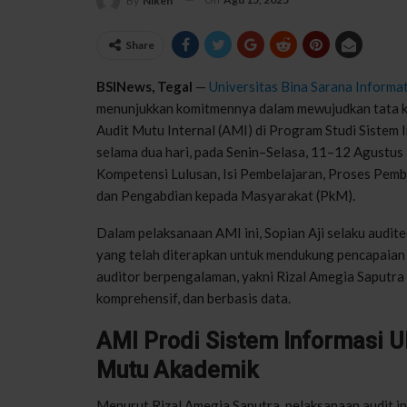
By
Niken
Share
BSINews, Tegal
—
Universitas Bina Sarana Informa
menunjukkan komitmennya dalam mewujudkan tata ke
Audit Mutu Internal (AMI) di Program Studi Sistem 
selama dua hari, pada Senin–Selasa, 11–12 Agustus 
Kompetensi Lulusan, Isi Pembelajaran, Proses Pembe
dan Pengabdian kepada Masyarakat (PkM).
Dalam pelaksanaan AMI ini, Sopian Aji selaku audite
yang telah diterapkan untuk mendukung pencapaian v
auditor berpengalaman, yakni Rizal Amegia Saputra
komprehensif, dan berbasis data.
AMI Prodi Sistem Informasi 
Mutu Akademik
Menurut Rizal Amegia Saputra, pelaksanaan audit i