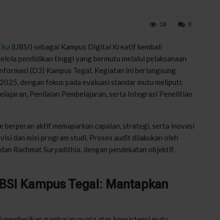
18
0
tika
(UBSI) sebagai Kampus Digital Kreatif kembali
lola pendidikan tinggi yang bermutu melalui pelaksanaan
Informasi (D3) Kampus Tegal. Kegiatan ini berlangsung
2025, dengan fokus pada evaluasi standar mutu meliputi:
lajaran, Penilaian Pembelajaran, serta Integrasi Penelitian
e berperan aktif memaparkan capaian, strategi, serta inovasi
isi dan misi program studi. Proses audit dilakukan oleh
 dan Rachmat Suryadithia, dengan pendekatan objektif,
UBSI Kampus Tegal: Mantapkan
ni memberikan gambaran nyata atas konsistensi mutu