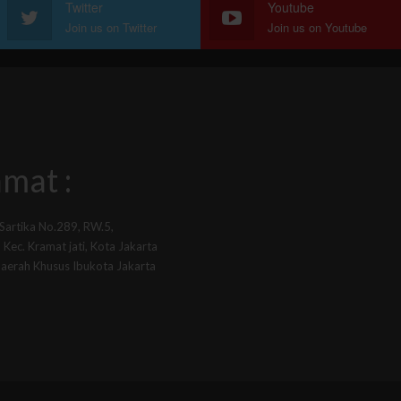
Twitter
Youtube
Join us on Twitter
Join us on Youtube
mat :
 Sartika No.289, RW.5,
Kec. Kramat jati, Kota Jakarta
Daerah Khusus Ibukota Jakarta