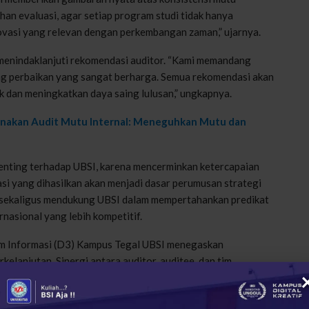
ahan evaluasi, agar setiap program studi tidak hanya
ovasi yang relevan dengan perkembangan zaman,” ujarnya.
 menindaklanjuti rekomendasi auditor. “Kami memandang
ng perbaikan yang sangat berharga. Semua rekomendasi akan
 dan meningkatkan daya saing lulusan,” ungkapnya.
sanakan Audit Mutu Internal: Meneguhkan Mutu dan
enting terhadap UBSI, karena mencerminkan ketercapaian
si yang dihasilkan akan menjadi dasar perumusan strategi
 sekaligus mendukung UBSI dalam mempertahankan predikat
rnasional yang lebih kompetitif.
em Informasi (D3) Kampus Tegal UBSI menegaskan
anjutan. Sinergi antara auditor, auditee, dan tim
tal Kreatif
Universitas BSI