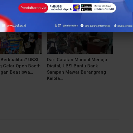
BERITA
 Berkualitas? UBSI
Dari Catatan Manual Menuju
 Gelar Open Booth
Digital, UBSI Bantu Bank
ngan Beasiswa…
Sampah Mawar Burangrang
Kelola…