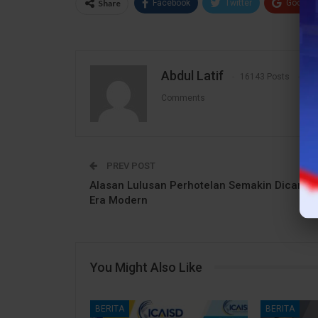
Share
Facebook
Twitter
Google
Abdul Latif
16143 Posts
1
Comments
PREV POST
Alasan Lulusan Perhotelan Semakin Dicari di
Era Modern
You Might Also Like
BERITA
BERITA