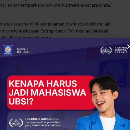
sar
serta
memperkenalkan
produk
mereka
secara
nyata
,”
mahasiswa
memiliki
pengalaman
bisnis
sejak
dini
melalui
n
berorientasi
pasar. Entrepreneur Fair
menjadi
langkah
saha
di
lingkungan
kampus
.
ur Fair 2025 dengan Puluhan Produk Unggulan
bisnis
ataupun
tugas
mata
kuliah
untuk
memanfaatkan
embangan
usaha
.
Selain
itu
, Entrepreneur Fair juga
terbuka
menikmati
ragam
produk
kreatif
karya
mahasiswa
.
a
inovasi
dan
kreativitas
di
kampus
,
sekaligus
asiswa
UBSI. Entrepreneur Fair
menjadi
salah
satu
yang
siap
beradaptasi
dengan
dinamika
bisnis
modern.