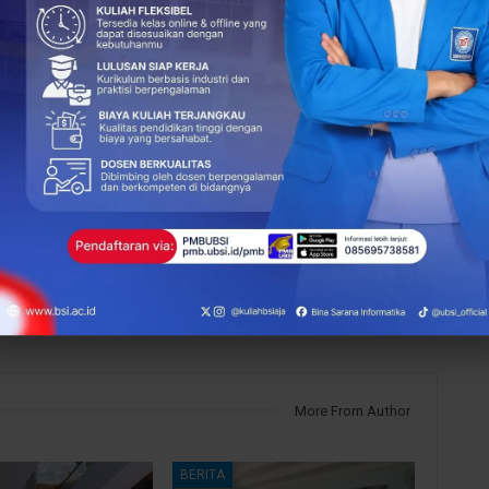
+
ReddIt
103
0
NEXT POST
UBSI Kampus Margonda Siap Meriahkan
Edufair SMA Putra Bangsa Depok 2025
More From Author
BERITA