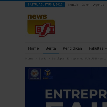
SABTU, AGUSTUS 8, 2026
Kontak
Galeri
Agenda
Home
Berita
Pendidikan
Fakultas
Home
Berita
Bersiaplah! Entrepreneur Fair UBSI Kemba