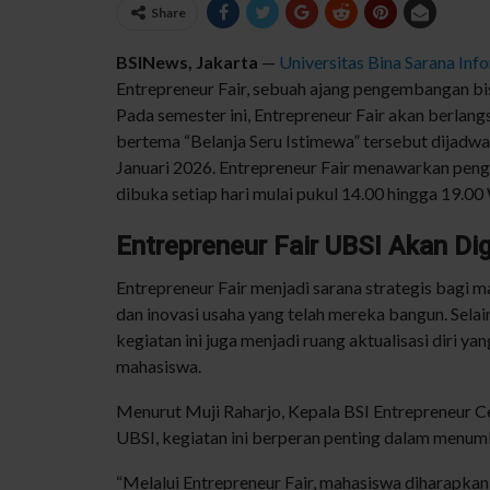
Share
BSINews
, Jakarta
—
Universitas Bina Sarana
Inf
Entrepreneur Fair,
sebuah
ajang
pengembangan
bi
Pada semester
ini
, Entrepreneur Fair
akan
berlang
bertema
“
Belanja
Seru
Istimewa”
tersebut
dijadwa
Januari
2026. Entrepreneur Fair
menawarkan
peng
dibuka
setiap
hari
mulai
pukul
14.00
hingga
19.00 
Entrepreneur Fair UBSI Akan Di
Entrepreneur Fair
menjadi
sarana
strategis
bagi
m
dan
inovasi
usaha
yang
telah
mereka
bangun
.
Selai
kegiatan
ini
juga
menjadi
ruang
aktualisasi
diri
yan
mahasiswa
.
Menurut
Muji
Raharjo
,
Kepala
BSI Entrepreneur C
UBSI,
kegiatan
ini
berperan
penting
dalam
menum
“
Melalui
Entrepreneur Fair,
mahasiswa
diharapkan