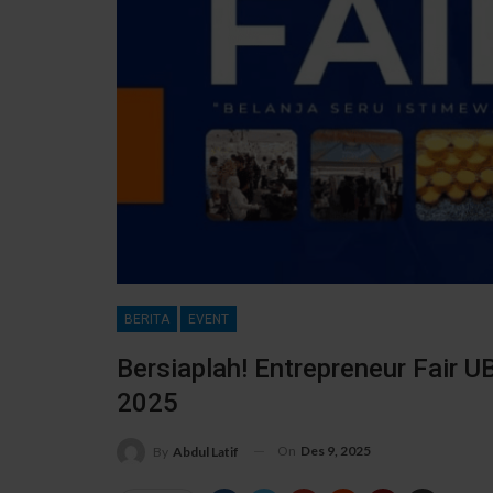
BERITA
EVENT
Bersiaplah! Entrepreneur Fair 
2025
On
Des 9, 2025
By
Abdul Latif