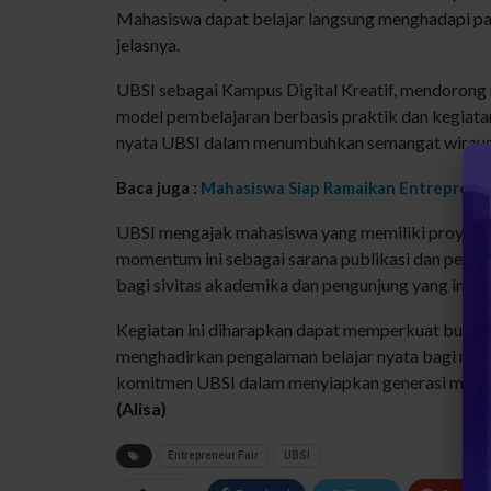
Mahasiswa
dapat
belajar
langsung
menghadapi
pa
jelasnya
.
UBSI
s
ebagai
Kampus
Digital
Kreatif
,
mendorong
model
pembelajaran
berbasis
praktik
dan
kegiata
nyata
UBSI
dalam
menumbuhkan
semangat
wirau
Baca juga :
Mahasiswa Siap Ramaikan Entreprene
UBSI
mengajak
mahasiswa
yang
memiliki
proyek
momentum
ini
sebagai
sarana
publikasi
dan
peng
bagi
sivitas
akademika
dan
pengunjung
yang
ingin
Kegiatan
ini
diharapkan
dapat
memperkuat
buday
menghadirkan
pengalaman
belajar
nyata
bagi
mah
komitmen
UBSI
dalam
menyiapkan
generasi
muda
(Alisa)
Entrepreneur Fair
UBSI