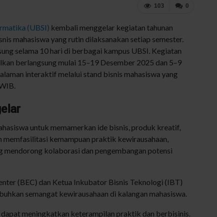
103
0
ormatika
(UBSI)
kembali
menggelar
kegiatan
tahunan
snis
mahasiswa
yang
rutin
dilaksanakan
setiap
semester.
sung
selama
10
hari
di
berbagai
kampus
UBSI.
Kegiatan
lkan
berlangsung
mulai
15–19
Desember
2025 dan 5–9
alaman
interaktif
melalui
stand
bisnis
mahasiswa
yang
WIB.
gelar
ahasiswa
untuk
memamerkan
ide
bisnis
,
produk
kreatif
,
n
memfasilitasi
kemampuan
praktik
kewirausahaan
,
g
mendorong
kolaborasi
dan
pengembangan
potensi
enter (BEC) dan
Ketua
Inkubator
Bisnis
Teknologi
(IBT)
buhkan
semangat
kewirausahaan
di
kalangan
mahasiswa
.
dapat
meningkatkan
keterampilan
praktik
dan
berbisinis
.