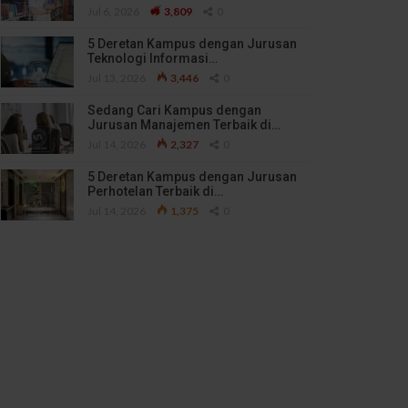
Jul 6, 2026
3,809
0
5 Deretan Kampus dengan Jurusan
Teknologi Informasi…
Jul 13, 2026
3,446
0
Sedang Cari Kampus dengan
Jurusan Manajemen Terbaik di…
Jul 14, 2026
2,327
0
5 Deretan Kampus dengan Jurusan
Perhotelan Terbaik di…
Jul 14, 2026
1,375
0