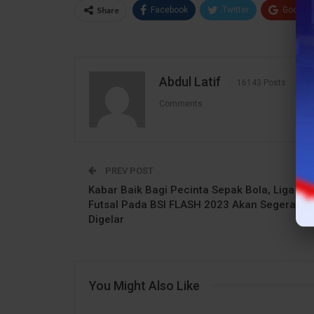
Share
Facebook
Twitter
Google
Abdul Latif
16143 Posts
1
Comments
PREV POST
Kabar Baik Bagi Pecinta Sepak Bola, Liga
Futsal Pada BSI FLASH 2023 Akan Segera
Digelar
You Might Also Like