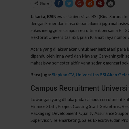
Share
Jakarta, BSINews –
Universitas BSI (Bina Sarana In
dengan karier dan masa depan alumni juga mahasiswa
sukes menggelar campus recruitment bersama PT SO
Rektorat Universitas BSI, jalan Kramat raya nomor 9
Acara yang dilaksanakan untuk menjembatani para 
dipandu oleh Inna wati dan Mayang Cahyaningsih s
mahasiswa semester akhir yang sedang mencari peker
Baca juga:
Siapkan CV, Universitas BSI Akan Gel
Campus Recruitment Universi
Lowongan yang dibuka pada campus recruitment kali
Finance Staff, Project Costing Staff, Sekretaris, Res
Packaging Development, Quality Assurance Support,
Supervisor, Telemarketing, Sales Executive, dan Pro