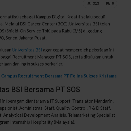
313
0
formatika) sebagai Kampus Digital Kreatif selalu peduli
. Melalui BSI Career Center (BCC), Universitas BSI telah
S (Shield-On Service Tbk) pada Rabu (3/5) di gedung
8, Senen, Jakarta Pusat.
lulusan
Universitas BSI
agar cepat memperoleh pekerjaan ini
ebagai Recruitment Manager PT SOS, serta ditujukan untuk
jaan dan ingin sukses berkarier.
ar Campus Recruitment Bersama PT Felina Sukses Kristama
tas BSI Bersama PT SOS
 ini beragam diantaranya IT Support, Translator Mandarin,
epsionist, Administrasi Staff, Quality Control, R & D Staff,
 Analytical Development Analisis, Telemarketing Specialist
gram Internship Hospitality (Malaysia).