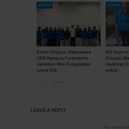
BERITA
BERITA
Resmi Dilepas, Mahasiswa
BSI Explor
UBSI Kampus Purwokerto
Dimulai, M
Jalankan Misi Pengabdian
Hadirkan 
Lewat BSI…
untuk…
PREV
NEXT
LEAVE A REPLY
Your email addr