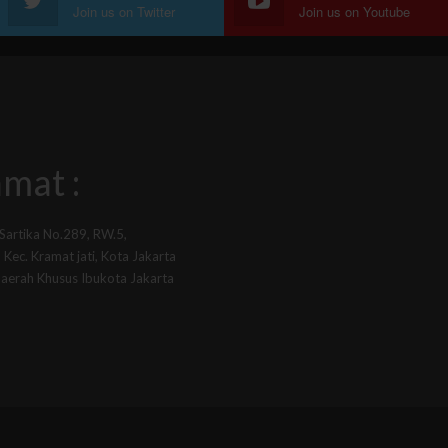
Join us on Twitter
Join us on Youtube
mat :
 Sartika No.289, RW.5,
Kec. Kramat jati, Kota Jakarta
Daerah Khusus Ibukota Jakarta