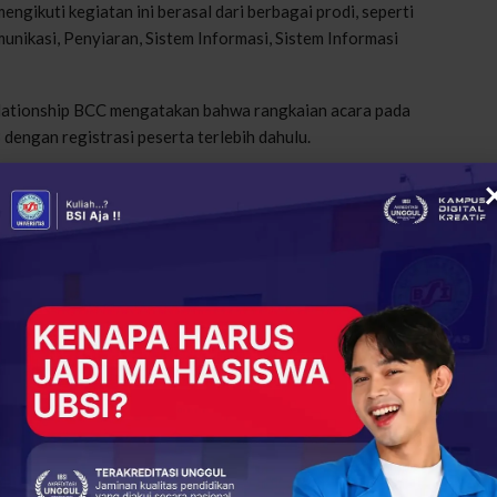
gikuti kegiatan ini berasal dari berbagai prodi, seperti
unikasi, Penyiaran, Sistem Informasi, Sistem Informasi
 relationship BCC mengatakan bahwa rangkaian acara pada
 dengan registrasi peserta terlebih dahulu.
rofile dari PT SOS oleh Rima Widyaningrum selaku General
 pengisian form data pelamar serta dilakukan psikotes
.
sama BPTN Syariah Kembali Gelar Campus Recruitment
n dilakukan dengan cara menghubungi masing-masing kandidat
ntuk memberi peluang kerja ke alumni Universitas BSI. Ia
ampus recruitment tersebut.
(ACH)
itas BSI