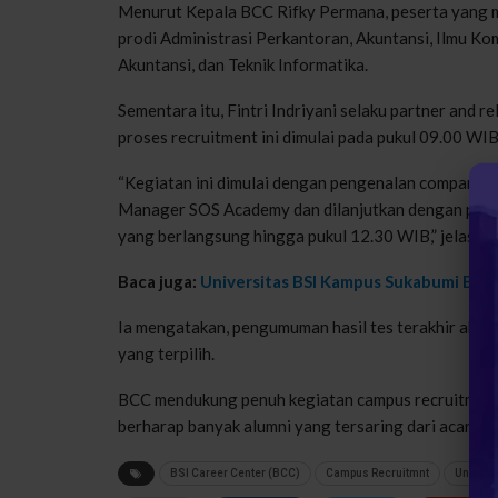
Menurut Kepala BCC Rifky Permana, peserta yang men
prodi Administrasi Perkantoran, Akuntansi, Ilmu Kom
Akuntansi, dan Teknik Informatika.
Sementara itu, Fintri Indriyani selaku partner and
proses recruitment ini dimulai pada pukul 09.00 WIB
“Kegiatan ini dimulai dengan pengenalan company p
Manager SOS Academy dan dilanjutkan dengan proses
yang berlangsung hingga pukul 12.30 WIB,” jelasnya
Baca juga:
Universitas BSI Kampus Sukabumi Ber
Ia mengatakan, pengumuman hasil tes terakhir aka
yang terpilih.
BCC mendukung penuh kegiatan campus recruitment u
berharap banyak alumni yang tersaring dari acara c
BSI Career Center (BCC)
Campus Recruitmnt
Univers