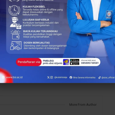
+
ReddIt
313
0
NEXT POST
Universitas BSI Yogyakarta Turut Ramaikan
Career Day SMK N 1 Panjatan
More From Author