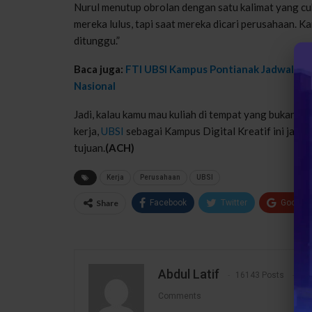
Nurul menutup obrolan dengan satu kalimat yang cu
mereka lulus, tapi saat mereka dicari perusahaan. Ka
ditunggu.”
Baca juga:
FTI UBSI Kampus Pontianak Jadwalkan
Nasional
Jadi, kalau kamu mau kuliah di tempat yang bukan cuma
kerja,
UBSI
sebagai Kampus Digital Kreatif ini jawab
tujuan.
(ACH)
Kerja
Perusahaan
UBSI
Share
Facebook
Twitter
Google
Abdul Latif
16143 Posts
1
Comments