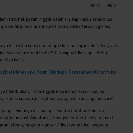
96
0
i satu hal, ijazah. Nggak salah sih, tapi kalau habis lulus
aja kayak punya motor sport tapi diparkir terus di garasi,
ya bisa bikin kopi cepat dingin karena angin lalu-lalang, ada
ina Sarana Informatika (UBSI) Kampus Cikarang. Di sini,
ar siap kerja.
Digital Mahasiswa Resmi Diadopsi Perusahaan Konstruksi
nya blak-blakan, “Kami nggak mau mahasiswa cuma jadi
wal kuliah supaya perusahaan yang justru datang mencari.”
 yang semuanya dirancang sesuai kebutuhan industry,
Ilmu Komunikasi, Akuntansi, Manajemen, dan Teknik Industri.
engan latihan, magang, dan sertifikasi yang bisa langsung