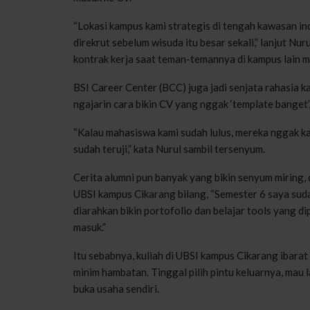
“Lokasi kampus kami strategis di tengah kawasan in
direkrut sebelum wisuda itu besar sekali,” lanjut N
kontrak kerja saat teman-temannya di kampus lain m
BSI Career Center (BCC) juga jadi senjata rahasia k
ngajarin cara bikin CV yang nggak ‘template banget’, 
“Kalau mahasiswa kami sudah lulus, mereka nggak kag
sudah teruji,” kata Nurul sambil tersenyum.
Cerita alumni pun banyak yang bikin senyum miring, 
UBSI kampus Cikarang bilang, “Semester 6 saya suda
diarahkan bikin portofolio dan belajar tools yang di
masuk.”
Itu sebabnya, kuliah di UBSI kampus Cikarang ibarat 
minim hambatan. Tinggal pilih pintu keluarnya, mau 
buka usaha sendiri.