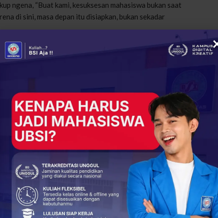
kup ngena, “Buat kami, kesuksesan mahasiswa bukan saat
rena di sini, masa depan itu disiapkan, bukan sekadar
 Kunjungan Industri ke Dua Perusahaan Telekomunikasi
 ngasih janji manis di brosur, tapi juga hasil nyata di dunia
annya. Di sini, kamu nggak cuma lulus, kamu lulus dengan
+
ReddIt
96
0