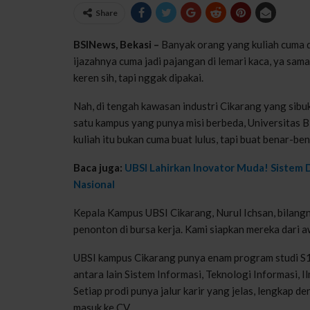
Share
BSINews, Bekasi –
Banyak orang yang kuliah cuma dem
ijazahnya cuma jadi pajangan di lemari kaca, ya sama 
keren sih, tapi nggak dipakai.
Nah, di tengah kawasan industri Cikarang yang sibukn
satu kampus yang punya misi berbeda, Universitas B
kuliah itu bukan cuma buat lulus, tapi buat benar-ben
Baca juga:
UBSI Lahirkan Inovator Muda! Sistem 
Nasional
Kepala Kampus UBSI Cikarang, Nurul Ichsan, bilang
penonton di bursa kerja. Kami siapkan mereka dari a
UBSI kampus Cikarang punya enam program studi S1
antara lain Sistem Informasi, Teknologi Informasi, 
Setiap prodi punya jalur karir yang jelas, lengkap d
masuk ke CV.