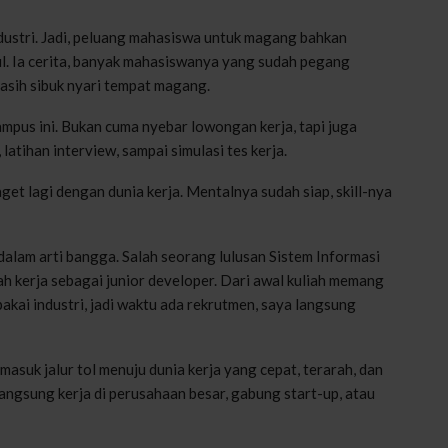
dustri. Jadi, peluang mahasiswa untuk magang bahkan
urul. Ia cerita, banyak mahasiswanya yang sudah pegang
asih sibuk nyari tempat magang.
ampus ini. Bukan cuma nyebar lowongan kerja, tapi juga
latihan interview, sampai simulasi tes kerja.
et lagi dengan dunia kerja. Mentalnya sudah siap, skill-nya
dalam arti bangga. Salah seorang lulusan Sistem Informasi
h kerja sebagai junior developer. Dari awal kuliah memang
pakai industri, jadi waktu ada rekrutmen, saya langsung
masuk jalur tol menuju dunia kerja yang cepat, terarah, dan
langsung kerja di perusahaan besar, gabung start-up, atau