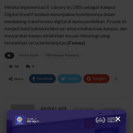
Melalui implementasi E-Library ini, UBSI sebagai Kampus
Digital Kreatif kembali menunjukkan komitmennya dalam
mendukung transformasi digital di dunia pendidikan. Proyek ini
menjadi bukti bahwa kolaborasi antara mahasiswa, kampus, dan
masyarakat mampu melahirkan inovasi teknologi yang
bermanfaat serta berkelanjutan.
(Femmy)
Literasi Digital
UBSI Kampus Kaliabang
80
0
Share
Facebook
Twitter
Google+
Abdul Latif
16143 Posts
1 Comments
×