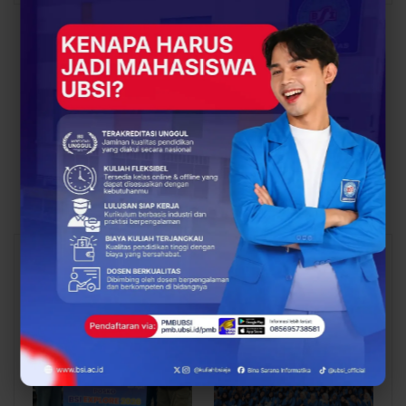
PREV POST
NEXT POST
Keren! Dua Mahasiswi
Mahasiswa Universitas
UBSI Kampus Margonda
BSI Memberikan
Lolos IISMA dan Student
Edukasi dan Pemaparan
Mobility, Berbagi
Pengaruh Gadget Pada
Inspirasi di BKOT 2025
Usia Dini Pada TPA
Baitul Manshurin
Cibinong
You Might Also Like
All
BERITA
BERITA