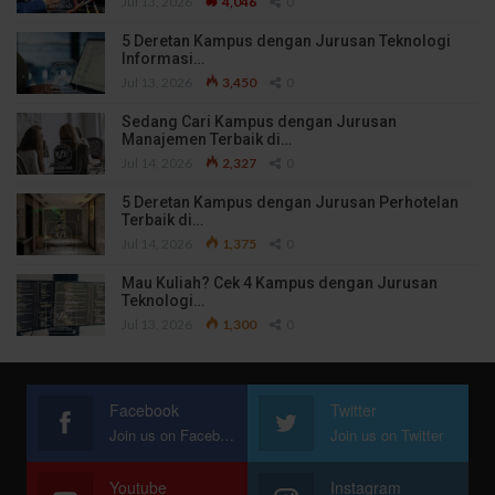
Jul 13, 2026
4,046
0
5 Deretan Kampus dengan Jurusan Teknologi
Informasi…
Jul 13, 2026
3,450
0
Sedang Cari Kampus dengan Jurusan
Manajemen Terbaik di…
Jul 14, 2026
2,327
0
5 Deretan Kampus dengan Jurusan Perhotelan
Terbaik di…
Jul 14, 2026
1,375
0
Mau Kuliah? Cek 4 Kampus dengan Jurusan
Teknologi…
Jul 13, 2026
1,300
0
Facebook
Twitter
Join us on Facebook
Join us on Twitter
Youtube
Instagram