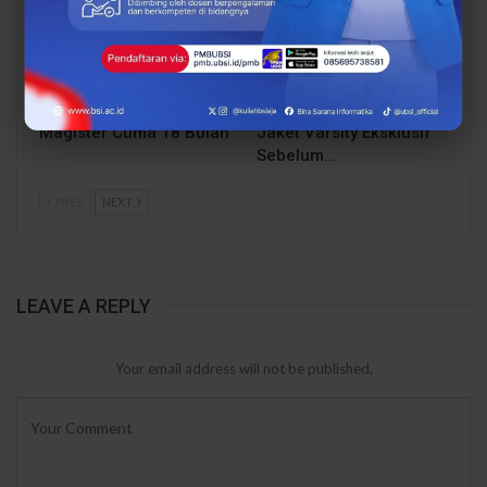
Kesempatan Emas Guru!
Cuma Berlaku 17
Beasiswa S2 hingga
Agustus! Daftar PMB
75% di UBSI, Kuliah
UBSI dan Amankan
Magister Cuma 18 Bulan
Jaket Varsity Eksklusif
Sebelum…
PREV
NEXT
LEAVE A REPLY
Your email address will not be published.