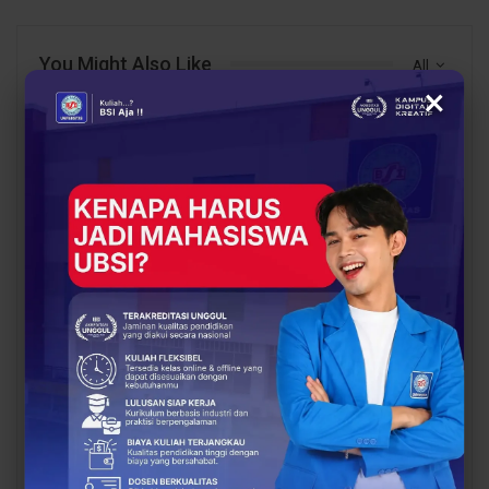
You Might Also Like
All
×
BERITA
BERITA
Dosen Pembimbing
Dosen Pembimbing
Lapangan Dampingi
Lapangan Dampingi
Keberangkatan
Keberangkatan
Mahasiswa UBSI Solo ke
Mahasiswa UBSI Solo ke
Posko BSI…
Posko BSI…
EDUKASI
EDUKASI