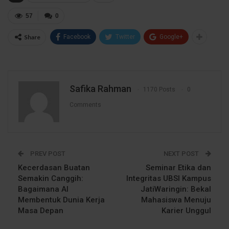
57
0
Share
Facebook
Twitter
Google+
Safika Rahman
1170 Posts
0
Comments
PREV POST
NEXT POST
Kecerdasan Buatan
Seminar Etika dan
Semakin Canggih:
Integritas UBSI Kampus
Bagaimana AI
JatiWaringin: Bekal
Membentuk Dunia Kerja
Mahasiswa Menuju
Masa Depan
Karier Unggul