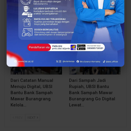
UBSI Buka Call for
Siap Kuliah Berkualitas?
Papers ICAISD 2026,
UBSI Cengkareng Gelar
Dorong Riset Teknologi
Open Booth Spesial
dan Keamanan Siber…
dengan Beasiswa…
BERITA
BERITA
Dari Catatan Manual
Dari Sampah Jadi
Menuju Digital, UBSI
Rupiah, UBSI Bantu
Bantu Bank Sampah
Bank Sampah Mawar
Mawar Burangrang
Burangrang Go Digital
Kelola…
Lewat…
PREV
NEXT