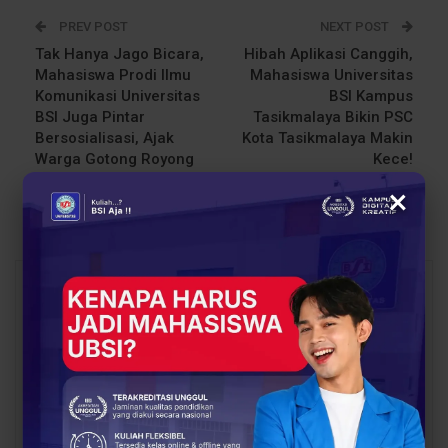
PREV POST
NEXT POST
Tak Hanya Jago Bicara,
Hibah Aplikasi Canggih,
Mahasiswa Prodi Ilmu
Mahasiswa Universitas
Komunikasi Universitas
BSI Kampus
BSI Juga Pintar
Tasikmalaya Bikin PSC
Bersosialisasi, Ajak
Kota Tasikmalaya Makin
Warga Gotong Royong
Kece!
Ciptakan Lingkungan
×
Bersih
You Might Also Like
All
BERITA
BERITA