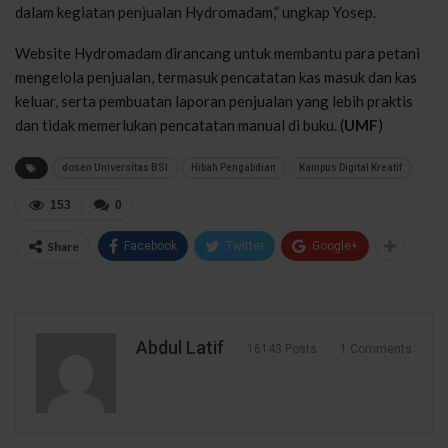
dalam kegiatan penjualan Hydromadam,” ungkap Yosep.
Website Hydromadam dirancang untuk membantu para petani
mengelola penjualan, termasuk pencatatan kas masuk dan kas
keluar, serta pembuatan laporan penjualan yang lebih praktis
dan tidak memerlukan pencatatan manual di buku. (
UMF
)
dosen Universitas BSI
Hibah Pengabdian
Kampus Digital Kreatif
153
0
Share
Facebook
Twitter
Google+
Abdul Latif
16143 Posts
1 Comments