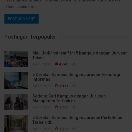
Save my name, email, and website in this browser for the next
time I comment.
Postingan Terpopuler
Mau Jadi Insinyur? Ini 5 Kampus dengan Jurusan
Teknik…
Jul 13, 2026
4,048
0
5 Deretan Kampus dengan Jurusan Teknologi
Informasi…
Jul 13, 2026
3,451
0
Sedang Cari Kampus dengan Jurusan
Manajemen Terbaik di…
Jul 14, 2026
2,328
0
5 Deretan Kampus dengan Jurusan Perhotelan
Terbaik di…
Jul 14, 2026
1,376
0