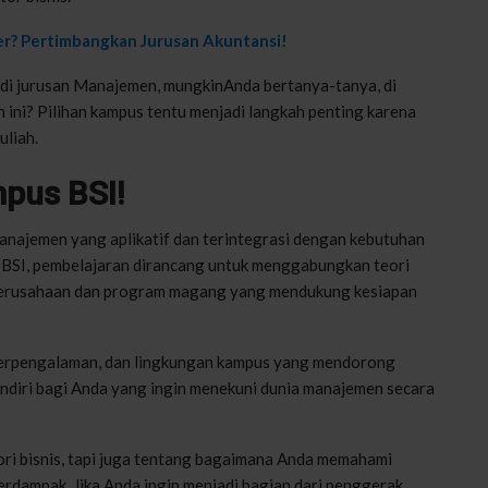
er? Pertimbangkan Jurusan Akuntansi!
 di jurusan Manajemen, mungkinAnda bertanya-tanya, di
ini? Pilihan kampus tentu menjadi langkah penting karena
uliah.
pus BSI!
najemen yang aplikatif dan terintegrasi dengan kebutuhan
. Di BSI, pembelajaran dirancang untuk menggabungkan teori
 perusahaan dan program magang yang mendukung kesiapan
ar berpengalaman, dan lingkungan kampus yang mendorong
ndiri bagi Anda yang ingin menekuni dunia manajemen secara
ri bisnis, tapi juga tentang bagaimana Anda memahami
rdampak. Jika Anda ingin menjadi bagian dari penggerak