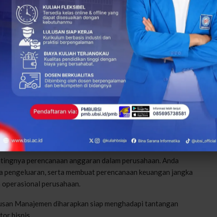
valuasi kinerja keuangan perusahaan melalui penggunaan
uan ini penting untuk mengukur kesehatan keuangan
manajerial.
erasi
a mikro, kecil, dan menengah (UMKM) serta koperasi, yang
esia. Anda akan mempelajari tantangan serta strategi yang
n
ntingnya perencanaan anggaran dalam perusahaan. Anda
a pengeluaran, serta membuat perencanaan keuangan jangka
 operasional perusahaan.
ulusan Manajemen diharapkan siap menghadapi tantangan
tor bisnis.