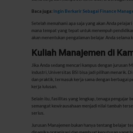
Baca juga:
Ingin Berkarir Sebagai Finance Manag
Setelah memahami apa saja yang akan Anda pelajari
mana tempat yang tepat untuk menempuh pendidikan 
akan menentukan pengalaman belajar Anda selama k
Kuliah Manajemen di Kam
Jika Anda sedang mencari kampus dengan jurusan Ma
industri, Universitas BSI bisa jadi pilihan menarik
dan praktik, termasuk kerja sama dengan berbagai
kerja lulusan.
Selain itu, fasilitas yang lengkap, tenaga pengaj
semangat kewirausahaan menjadi nilai tambah terse
serius.
Jurusan Manajemen bukan hanya tentang belajar teo
dinamika organisasi dan membuat keputusan yang be