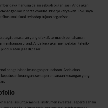
umber daya manusia dalam sebuah organisasi. Anda akan
gembangan karir, serta evaluasi kinerja karyawan. Fokusnya
tribusi maksimal terhadap tujuan organisasi.
 strategi pemasaran yang efektif, termasuk pemahaman
pengembangan brand. Anda juga akan mempelajari teknik-
produk atau jasa di pasar.
enai pengelolaan keuangan perusahaan. Anda akan
an keputusan keuangan, serta perencanaan keuangan yang
an.
ofolio
nik analisis untuk menilai instrumen investasi, seperti saham
yusun portofolio investasi yang optimal untuk mencapai