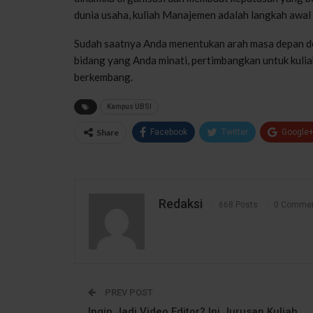
dunia usaha, kuliah Manajemen adalah langkah awal 
Sudah saatnya Anda menentukan arah masa depan de
bidang yang Anda minati, pertimbangkan untuk kuliah
berkembang.
Kampus UBSI
Share
Facebook
Twitter
Google
Redaksi
668 Posts
0 Comme
PREV POST
Ingin Jadi Video Editor? Ini Jurusan Kuliah