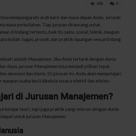
168
0
g bisa mempengaruhi arah karir dan masa depan Anda. Jurusan
ma masa perkuliahan. Tiap jurusan dirancang untuk
n di bidang tertentu, baik itu sains, sosial, teknik, maupun
ata kuliah, tugas, proyek, dan praktik lapangan sesuai bidang
iminati adalah Manajemen. Jika Anda tertarik dengan dunia
ber daya, jurusan Manajemen bisa menjadi pilihan tepat.
u ekonomi dan bisnis. Di jurusan ini, Anda akan mempelajari
maupun usaha kecil dikelola secara efektif dan efisien.
jari di Jurusan Manajemen?
a belajar teori, tapi juga praktik yang relevan dengan dunia
 didapat untuk jurusan Manajemen:
anusia