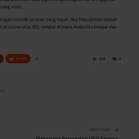
yang solid.
ngan memilih jurusan yang tepat. Jika Manajemen adalah
 di Universitas BSI, tempat di mana Anda bisa belajar dan
+
ReddIt
168
0
nts
NEXT POST
Mahasiswa Berprestasi UBSI Kampus