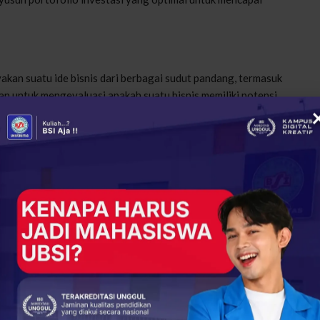
akan suatu ide bisnis dari berbagai sudut pandang, termasuk
kan untuk mengevaluasi apakah suatu bisnis memiliki potensi
e pengumpulan dan analisis data yang diperlukan untuk
an diajarkan cara mengidentifikasi kebutuhan pasar dan
diterapkan.
gan perilaku karyawan, budaya organisasi, dan sistem
a akan mempelajari bagaimana riset dapat membantu dalam
gan pengelolaan karyawan.