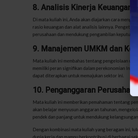
8. Analisis Kinerja Keuangan
Di mata kuliah ini, Anda akan diajarkan cara menge
rasio keuangan dan alat analisis lainnya. Pengetah
perusahaan dan mendukung pengambilan keputusan 
9. Manajemen UMKM dan Kop
Mata kuliah ini membahas tentang pengelolaan usah
memiliki peran signifikan dalam perekonomian Indon
dapat diterapkan untuk memajukan sektor ini.
10. Penganggaran Perusahaa
Mata kuliah ini memberikan pemahaman tentang pe
akan belajar menyusun anggaran tahunan, mengelol
pendek dan panjang untuk mendukung kelangsungan
Dengan kombinasi mata kuliah yang beragam ini, l
dunia kerja dan mampu berkontribusi di berbagai sek