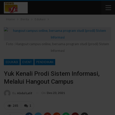
Home
Berita
Edukasi
Foto : Hangout campus online, bersama program studi (prodi) Sistem
Informasi
EDUKASI
EVENT
PENDIDIKAN
Yuk Kenali Prodi Sistem Informasi,
Melalui Hangout Campus
On
Des 23, 2021
By
Abdul Latif
245
1