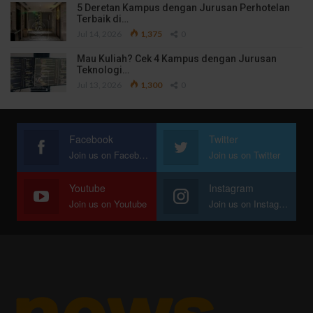
5 Deretan Kampus dengan Jurusan Perhotelan
Terbaik di…
Jul 14, 2026
1,375
0
Mau Kuliah? Cek 4 Kampus dengan Jurusan
Teknologi…
Jul 13, 2026
1,300
0
Facebook
Twitter
Join us on Facebook
Join us on Twitter
Youtube
Instagram
Join us on Youtube
Join us on Instagram