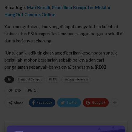
Baca Juga:
Mari Kenali, Prodi Ilmu Komputer Melalui
HangOut Campus Online
Yuda mengatakan, ilmu yang didapatkannya ketika kuliah di
Universitas BSI kampus Tasikmalaya, sangat berguna sekali di
dunia kerjanya sekarang.
“Untuk adik-adik tingkat yang diberikan kesempatan untuk
berkuliah, mohon belajarlah sebaik-baiknya dan cari
pengalaman sebanyak-banyaknya,” tandasnya.
(RDX)
Hangout Campus
PT KAI
sistem informasi
245
1
Share
Facebook
Twitter
Google+