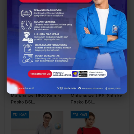
You Might Also Like
All
BERITA
BERITA
Dosen Pembimbing
Dosen Pembimbing
Lapangan Dampingi
Lapangan Dampingi
Keberangkatan
Keberangkatan
Mahasiswa UBSI Solo ke
Mahasiswa UBSI Solo ke
Posko BSI…
Posko BSI…
EDUKASI
EDUKASI