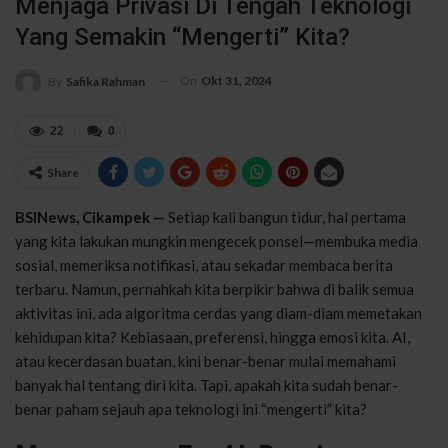
Menjaga Privasi Di Tengah Teknologi
Yang Semakin “Mengerti” Kita?
On
Okt 31, 2024
By
Safika Rahman
22
0
Share
BSINews, Cikampek —
Setiap kali bangun tidur, hal pertama
yang kita lakukan mungkin mengecek ponsel—membuka media
sosial, memeriksa notifikasi, atau sekadar membaca berita
terbaru. Namun, pernahkah kita berpikir bahwa di balik semua
aktivitas ini, ada algoritma cerdas yang diam-diam memetakan
kehidupan kita? Kebiasaan, preferensi, hingga emosi kita. AI,
atau kecerdasan buatan, kini benar-benar mulai memahami
banyak hal tentang diri kita. Tapi, apakah kita sudah benar-
benar paham sejauh apa teknologi ini “mengerti” kita?