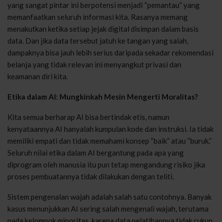
yang sangat pintar ini berpotensi menjadi “pemantau” yang
memanfaatkan seluruh informasi kita. Rasanya memang
menakutkan ketika setiap jejak digital disimpan dalam basis
data. Dan jika data tersebut jatuh ke tangan yang salah,
dampaknya bisa jauh lebih serius daripada sekadar rekomendasi
belanja yang tidak relevan ini menyangkut privasi dan
keamanan diri kita.
Etika dalam AI: Mungkinkah Mesin Mengerti Moralitas?
Kita semua berharap AI bisa bertindak etis, namun
kenyataannya AI hanyalah kumpulan kode dan instruksi. Ia tidak
memiliki empati dan tidak memahami konsep “baik” atau “buruk.”
Seluruh nilai etika dalam AI bergantung pada apa yang
diprogram oleh manusia itu pun tetap mengandung risiko jika
proses pembuatannya tidak dilakukan dengan teliti.
Sistem pengenalan wajah adalah salah satu contohnya. Banyak
kasus menunjukkan AI sering salah mengenali wajah, terutama
pada kelompok minoritas, karena data pelatihannya tidak cukup