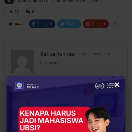
kampus digital kreaktif
Menyongsong Era AI
UBSI
22
0
Share
Facebook
Twitter
Google+
Safika Rahman
1170 Posts
0
Comments
×
PREV POST
NEXT POST
Seminar Entrepreneur
Semangat Baru di
Universitas BSI: Dorong
Universitas BSI: Seminar
Mahasiswa Miliki
Motivasi Sambut
Mindset Bisnis di Era
Mahasiswa Baru
Digital