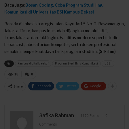
Baca Juga:
Bosan Coding, Coba Program Studi Ilmu
Komunikasi di Universitas BSI Kampus Bekasi
Berada di lokasi strategis Jalan Kayu Jati 5 No. 2, Rawamangun,
Jakarta Timur, kampus ini mudah dijangkau melalui LRT,
TransJakarta, dan JakLingko. Fasilitas modern seperti studio
broadcast, laboratorium komputer, serta dosen profesional
semakin memperkuat daya tarik program studi ini.
(Sfkrhm)
kampus digital kreaktif
Program Studi Ilmu Komunikasi
UBSI
18
0
Share
Facebook
Twitter
Google+
Safika Rahman
1170 Posts
0
Comments