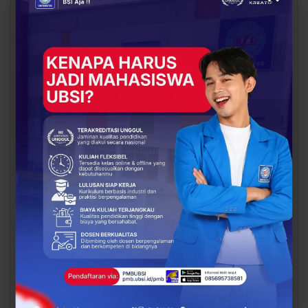
Dosen Pembimbing
Dosen Pembimbing
Lapangan Dampingi
Lapangan Dampingi
Keberangkatan
Keberangkatan
Mahasiswa UBSI Solo ke
Mahasiswa UBSI Solo ke
Posko BSI…
Posko BSI…
EDUKASI
EDUKASI
Kesempatan Emas Guru!
Cuma Berlaku 17
Beasiswa S2 hingga
Agustus! Daftar PMB
75% di UBSI, Kuliah
UBSI dan Amankan
Magister Cuma 18 Bulan
Jaket Varsity Eksklusif
Sebelum…
PREV
NEXT