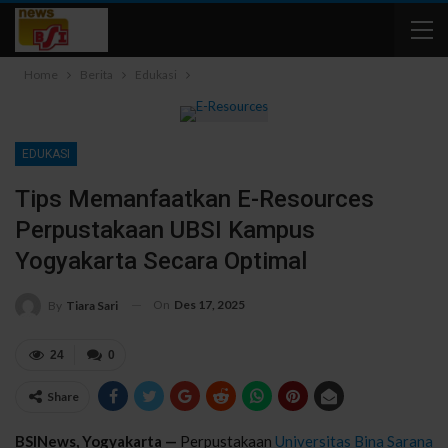
Home
Berita
Edukasi
EDUKASI
Tips Memanfaatkan E-Resources
Perpustakaan UBSI Kampus
Yogyakarta Secara Optimal
On
Des 17, 2025
By
Tiara Sari
24
0
Share
BSINews, Yogyakarta —
Perpustakaan
Universitas Bina Sarana