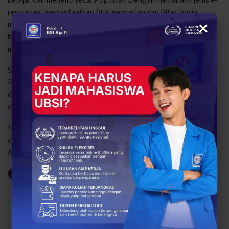
resources, memanfaatkan fitur pencarian dan filter, login
×
menggunakan akun resmi UBSI, mengelola referensi dengan
baik, serta mengikuti bimbingan pustakawan, pemustaka dapat
mengoptimalkan manfaat sumber daya digital ini.
Sebagai bagian dari UBSI sebagai Kampus Digital Kreatif,
Perpustakaan UBSI kampus Yogyakarta terus berperan aktif
dalam mendukung pembelajaran modern, penelitian berkualitas,
dan pengembangan literasi digital.
Mulailah eksplorasi e-resources Perpustakaan UBSI sekarang,
dan maksimalkan potensi penelitian serta pengalaman belajar
Anda secara optimal!
(Tiara Sari)
Tips Memanfaatkan E-Resources Perpustakaan
UBSI KAMPUS YOGYAKARTA
24
0
Share
Facebook
Twitter
Google+