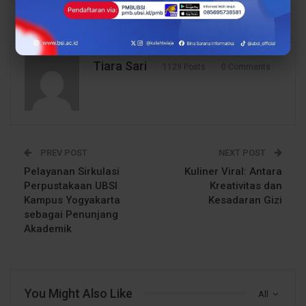
Tiara Sari
1129 Posts
0 Comments
PREV POST
NEXT POST
Pelayanan Sirkulasi
Kuliner Viral: Antara
Perpustakaan UBSI
Kreativitas dan
Kampus Yogyakarta
Kesadaran Gizi
sebagai Penunjang
Akademik
You Might Also Like
All