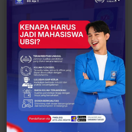
UBSI Buka Call for
Siap Kuliah Berkualitas?
Papers ICAISD 2026,
UBSI Cengkareng Gelar
Dorong Riset Teknologi
Open Booth Spesial
dan Keamanan Siber…
dengan Beasiswa…
BERITA
BERITA
Dari Catatan Manual
Dari Sampah Jadi
Menuju Digital, UBSI
Rupiah, UBSI Bantu
Bantu Bank Sampah
Bank Sampah Mawar
Mawar Burangrang
Burangrang Go Digital
Kelola…
Lewat…
PREV
NEXT