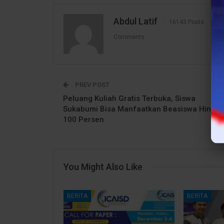
Abdul Latif
16143 Posts
1
Comments
PREV POST
Peluang Kuliah Gratis Terbuka, Siswa
Sukabumi Bisa Manfaatkan Beasiswa Hingg
100 Persen
You Might Also Like
BERITA
BERITA