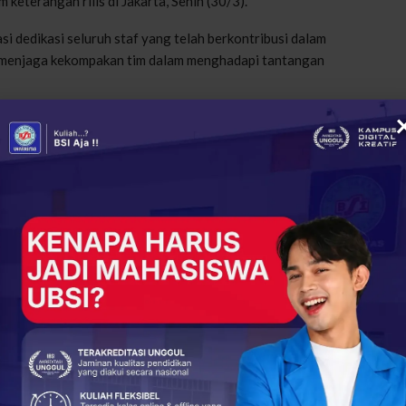
 keterangan rilis di Jakarta, Senin (30/3).
 dedikasi seluruh staf yang telah berkontribusi dalam
 menjaga kekompakan tim dalam menghadapi tantangan
n Ramadhan untuk Tenaga Pendukung Kampus UBSI Kampus
alaman antarstaf serta doa bersama untuk kelancaran ibadah
in itu, kegiatan ini juga diisi dengan misi kemanusiaan
Selamatkan Yatim Palestina”.
egaskan komitmennya untuk terus berkontribusi dalam dunia
harmonis, profesional, dan penuh nilai kebersamaan.
(Alisa)
+
ReddIt
16
0