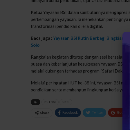
melayani dunia pendidikan,” ujar Ustaz Maulana dalam
Ketua Yayasan BSI dalam sambutannya mengapresiasi
perkembangan yayasan. Ia menekankan pentingnya
transformasi pendidikan di era digital.
Baca juga :
Yayasan BSI Rutin Berbagi Bingkisa
Solo
Rangkaian kegiatan ditutup dengan sesi bersalam-s
puasa dan keberlanjutan kesuksesan Yayasan BSI. Sela
melalui dukungan terhadap program “Safari Dakwah 
Melalui peringatan HUT ke-38 ini, Yayasan BSI men
pendidikan serta membangun lingkungan kerja yang 
HUT BSI
UBSI
Share
Facebook
Twitter
Google