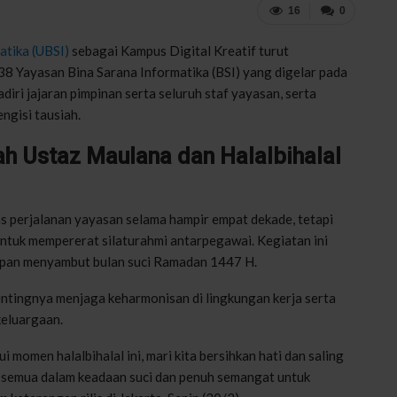
16
0
atika (UBSI)
sebagai Kampus Digital Kreatif turut
8 Yayasan Bina Sarana Informatika (BSI) yang digelar pada
diri jajaran pimpinan serta seluruh staf yayasan, serta
gisi tausiah.
ah Ustaz Maulana dan Halalbihalal
tas perjalanan yayasan selama hampir empat dekade, tetapi
ntuk mempererat silaturahmi antarpegawai. Kegiatan ini
apan menyambut bulan suci Ramadan 1447 H.
tingnya menjaga keharmonisan di lingkungan kerja serta
keluargaan.
 momen halalbihalal ini, mari kita bersihkan hati dan saling
 semua dalam keadaan suci dan penuh semangat untuk