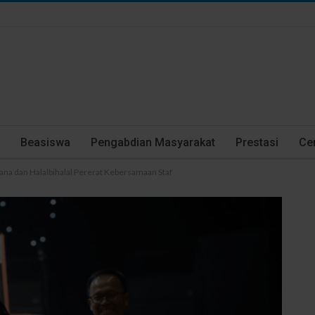
Beasiswa
Pengabdian Masyarakat
Prestasi
Cer
ana dan Halalbihalal Pererat Kebersamaan Staf