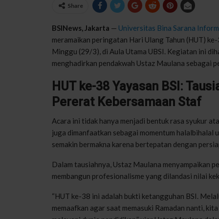
Share
BSINews, Jakarta
—
Universitas Bina Sarana Inform
meramaikan peringatan Hari Ulang Tahun (HUT) ke-3
Minggu (29/3), di Aula Utama UBSI. Kegiatan ini diha
menghadirkan pendakwah Ustaz Maulana sebagai pen
HUT ke-38 Yayasan BSI: Tausi
Pererat Kebersamaan Staf
Acara ini tidak hanya menjadi bentuk rasa syukur a
juga dimanfaatkan sebagai momentum halalbihalal u
semakin bermakna karena bertepatan dengan persi
Dalam tausiahnya, Ustaz Maulana menyampaikan pen
membangun profesionalisme yang dilandasi nilai ke
“HUT ke-38 ini adalah bukti ketangguhan BSI. Melalui
memaafkan agar saat memasuki Ramadan nanti, kita