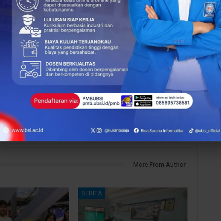
NEXT POST
Kuliah Terjangkau di Cikampek: Solusi Cerdas
a
untuk Gen Z yang Ingin Dekat Rumah di Tahun
2026 ini
More From Author
BERITA