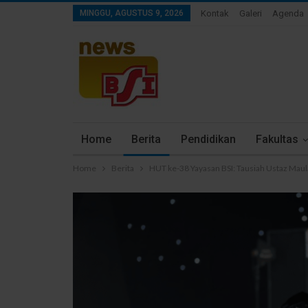
MINGGU, AGUSTUS 9, 2026
Kontak
Galeri
Agenda
Home
Berita
Pendidikan
Fakultas
Home
Berita
HUT ke-38 Yayasan BSI: Tausiah Ustaz Maul