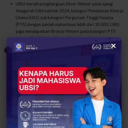
UBSI meraih penghargaan Silver Winner pada ajang
Anugerah Diktisaintek 2024, kategori Pendataan Kinerja
Utama (IKU), sub kategori Perguruan Tinggi Swasta
(PTS) dengan jumlah mahasiswa lebih dari 30.000. UBSI
juga mendapatkan Bronze Winner pada kategori PTS
dengan Sub Kategori Insan Humas.
×
Kaleidoskop UBSI 2024
Kampus UBSI
Prestasi UBSI
330
0
Share
Facebook
Twitter
Google+
Abdul Latif
16143 Posts
1 Comments