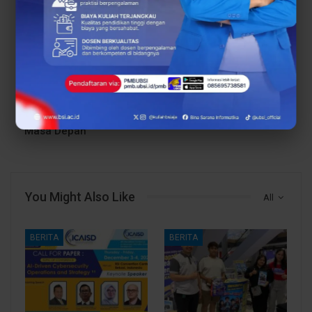
PREV POST
NEXT POST
Tahun 2025, UBSI Akan
SMAN 1 Ciasem Gelar
Terus Berinovasi dan
NECIS EduFair Batch 3,
Hadirkan Lebih Banyak
UBSI Kampus Cikampek
Program Unggulan yang
Ikut Hadirkan Program
Mampu Lahirkan
Beasiswa
Inovator dan Pemimpin
Masa Depan
You Might Also Like
All
BERITA
BERITA