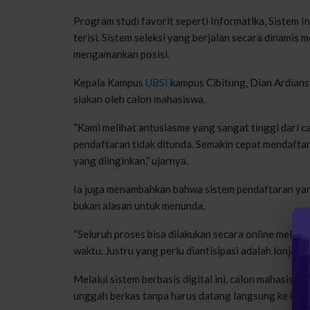
Program studi favorit seperti Informatika, Sistem I
terisi. Sistem seleksi yang berjalan secara dinamis 
mengamankan posisi.
Kepala Kampus
UBSI
kampus Cibitung, Dian Ardians
siakan oleh calon mahasiswa.
“Kami melihat antusiasme yang sangat tinggi dari c
pendaftaran tidak ditunda. Semakin cepat mendafta
yang diinginkan,” ujarnya.
Ia juga menambahkan bahwa sistem pendaftaran yan
bukan alasan untuk menunda.
“Seluruh proses bisa dilakukan secara online melalui
waktu. Justru yang perlu diantisipasi adalah lonjak
Melalui sistem berbasis digital ini, calon mahasisw
unggah berkas tanpa harus datang langsung ke kamp