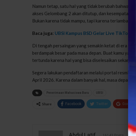
Namun tetap, satu hal yang tidak berubah bahwa dead
akses Gelombang 2 akan ditutup, dan kesempatan un
Bukan karena tidak mampu, tapi karena terlambat m
Baca juga:
UBSI Kampus BSD Gelar Live TikTok Q
Di tengah persaingan yang semakin ketat di era digita
berdampak besar pada masa depan. Buat kamu yang su
tertunda karena hal yang bisa diselesaikan sekarang
Segera lakukan pendaftaran melalui portal resmi P
April 2026. Karena dalam banyak hal, masa depan se
Penerimaan Mahasiswa Baru
UBSI
Share
Facebook
Twitter
Google
Abdul Latif
16143 Posts
1