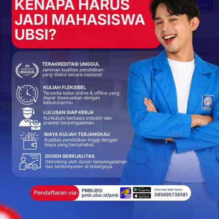
line tetap deadline. Begitu tanggal 8 April 2026 terlewati,
tuk mendapatkan slot di gelombang ini otomatis hilang.
engambil langkah.
&A untuk Sosialisasi Penerimaan Mahasiswa Baru
l, keputusan kecil seperti “daftar hari ini atau besok” bisa
dah punya rencana kuliah tahun ini, jangan biarkan
.
MB UBSI di
https://pmb.bsi.ac.id
. Amankan pilihanmu sebelum 8
ring berpihak pada mereka yang bergerak lebih dulu.
+
ReddIt
67
0