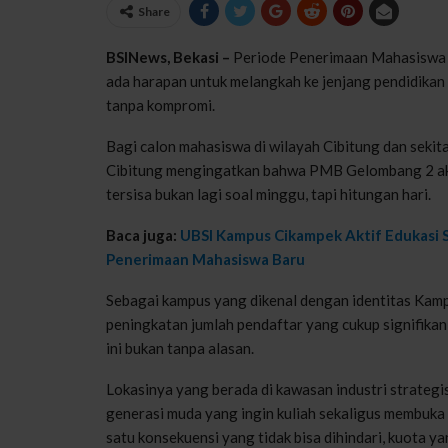
Share
BSINews, Bekasi –
Periode Penerimaan Mahasiswa B
ada harapan untuk melangkah ke jenjang pendidikan ya
tanpa kompromi.
Bagi calon mahasiswa di wilayah Cibitung dan sekit
Cibitung mengingatkan bahwa PMB Gelombang 2 akan
tersisa bukan lagi soal minggu, tapi hitungan hari.
Baca juga:
UBSI Kampus Cikampek Aktif Edukasi S
Penerimaan Mahasiswa Baru
Sebagai kampus yang dikenal dengan identitas Kamp
peningkatan jumlah pendaftar yang cukup signifikan
ini bukan tanpa alasan.
Lokasinya yang berada di kawasan industri strategis
generasi muda yang ingin kuliah sekaligus membuka p
satu konsekuensi yang tidak bisa dihindari, kuota ya