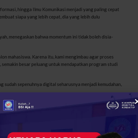
nformasi, hingga Ilmu Komunikasi menjadi yang paling cepat
membuat siapa yang lebih cepat, dia yang lebih dulu
yah, menegaskan bahwa momentum ini tidak boleh disia-
alon mahasiswa. Karena itu, kami mengimbau agar proses
r, semakin besar peluang untuk mendapatkan program studi
g sudah sepenuhnya digital seharusnya menjadi kemudahan,
 aplikasi PMB UBSI. Jadi tidak ada lagi hambatan jarak atau
an pendaftar menjelang penutupan,” tambahnya.
a dapat melakukan pendaftaran, pengisian data, hingga
us. Praktis, cepat, dan relevan dengan kebutuhan zaman.