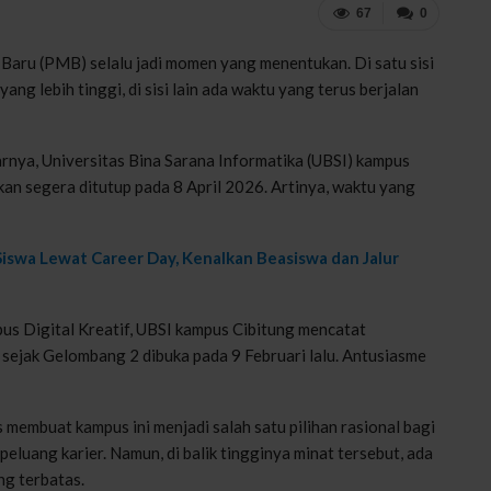
67
0
aru (PMB) selalu jadi momen yang menentukan. Di satu sisi
ng lebih tinggi, di sisi lain ada waktu yang terus berjalan
arnya, Universitas Bina Sarana Informatika (UBSI) kampus
 segera ditutup pada 8 April 2026. Artinya, waktu yang
iswa Lewat Career Day, Kenalkan Beasiswa dan Jalur
us Digital Kreatif, UBSI kampus Cibitung mencatat
 sejak Gelombang 2 dibuka pada 9 Februari lalu. Antusiasme
 membuat kampus ini menjadi salah satu pilihan rasional bagi
eluang karier. Namun, di balik tingginya minat tersebut, ada
ng terbatas.