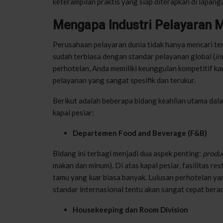
keterampilan praktis yang siap diterapkan di lapang
Mengapa Industri Pelayaran M
Perusahaan pelayaran dunia tidak hanya mencari ten
sudah terbiasa dengan standar pelayanan global (
in
perhotelan, Anda memiliki keunggulan kompetitif ka
pelayanan yang sangat spesifik dan terukur.
Berikut adalah beberapa bidang keahlian utama dala
kapal pesiar:
Departemen Food and Beverage (F&B)
Bidang ini terbagi menjadi dua aspek penting:
produ
makan dan minum). Di atas kapal pesiar, fasilitas re
tamu yang luar biasa banyak. Lulusan perhotelan y
standar internasional tentu akan sangat cepat berada
Housekeeping dan Room Division