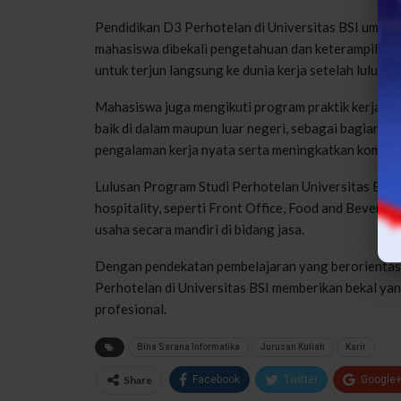
Pendidikan D3 Perhotelan di Universitas BSI umumn
mahasiswa dibekali pengetahuan dan keterampilan di
untuk terjun langsung ke dunia kerja setelah lulus.
Mahasiswa juga mengikuti program praktik kerja ata
baik di dalam maupun luar negeri, sebagai bagian da
pengalaman kerja nyata serta meningkatkan kompet
Lulusan Program Studi Perhotelan Universitas BSI mem
hospitality, seperti Front Office, Food and Bever
usaha secara mandiri di bidang jasa.
Dengan pendekatan pembelajaran yang berorientasi 
Perhotelan di Universitas BSI memberikan bekal ya
profesional.
Bina Sarana Informatika
Jurusan Kuliah
Karir
Share
Facebook
Twitter
Google