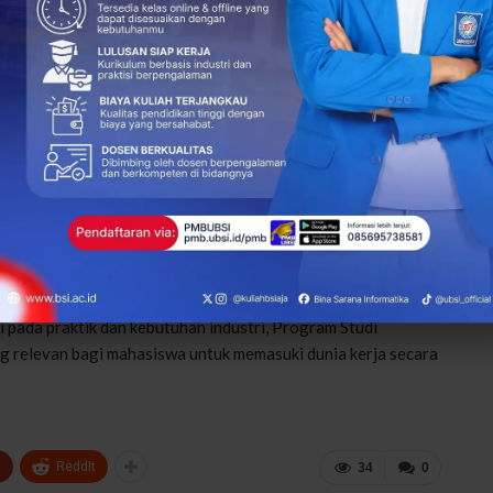
ya ditempuh dalam waktu 6 semester. Selama masa studi,
 bidang operasional perhotelan, sehingga memiliki kesiapan
u magang (On The Job Training/OJT) di industri perhotelan,
ri proses pembelajaran. Hal ini bertujuan untuk memberikan
ensi profesional mahasiswa.
iliki peluang karier di berbagai posisi di industri
age, Housekeeping, hingga peluang untuk mengembangkan
pada praktik dan kebutuhan industri, Program Studi
ng relevan bagi mahasiswa untuk memasuki dunia kerja secara
+
ReddIt
34
0