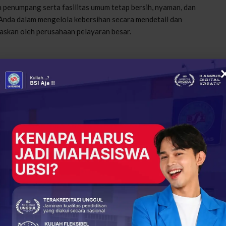
n penumpang serta fasilitas umum tetap bersih, nyaman, dan
Anda dalam mengelola kebersihan secara mendetail dan
taskan oleh perusahaan pelayaran besar.
layanan fisik, melainkan juga melibatkan koordinasi tim
Anda diajarkan cara mengelola sumber daya manusia, mengatur
uk administrasi operasional hotel yang rumit.
stri! Ini Prospek Kerja Lulusan Manajemen
erhotelan di Universitas Bina
iversitas BSI menghadirkan Program Studi Perhotelan
nghasilkan tenaga profesional di bidang perhotelan.
an praktis serta kompetensi kerja yang sesuai dengan