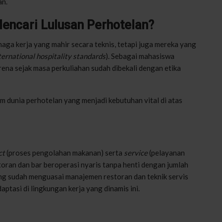
an.
encari Lulusan Perhotelan?
aga kerja yang mahir secara teknis, tetapi juga mereka yang
ternational hospitality standards
). Sebagai mahasiswa
rena sejak masa perkuliahan sudah dibekali dengan etika
m dunia perhotelan yang menjadi kebutuhan vital di atas
ct
(proses pengolahan makanan) serta
service
(pelayanan
storan dan bar beroperasi nyaris tanpa henti dengan jumlah
ang sudah menguasai manajemen restoran dan teknik servis
ptasi di lingkungan kerja yang dinamis ini.