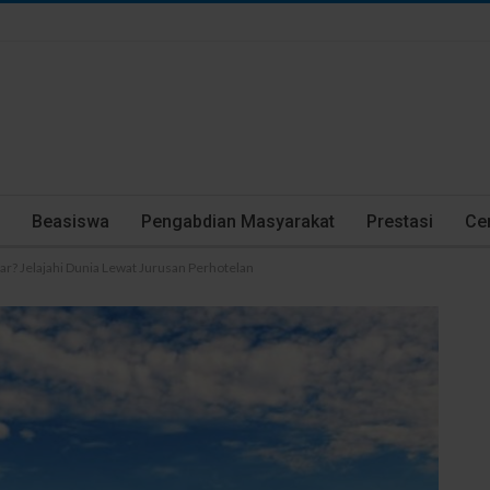
Beasiswa
Pengabdian Masyarakat
Prestasi
Cer
siar? Jelajahi Dunia Lewat Jurusan Perhotelan