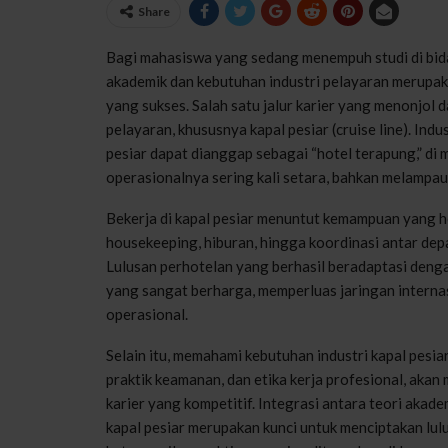
Share
Bagi mahasiswa yang sedang menempuh studi di bid
akademik dan kebutuhan industri pelayaran merupak
yang sukses. Salah satu jalur karier yang menonjol d
pelayaran, khususnya kapal pesiar (cruise line). Ind
pesiar dapat dianggap sebagai “hotel terapung,” di m
operasionalnya sering kali setara, bahkan melampaui,
Bekerja di kapal pesiar menuntut kemampuan yang hol
housekeeping, hiburan, hingga koordinasi antar dep
Lulusan perhotelan yang berhasil beradaptasi deng
yang sangat berharga, memperluas jaringan interna
operasional.
Selain itu, memahami kebutuhan industri kapal pesia
praktik keamanan, dan etika kerja profesional, ak
karier yang kompetitif. Integrasi antara teori akade
kapal pesiar merupakan kunci untuk menciptakan lul