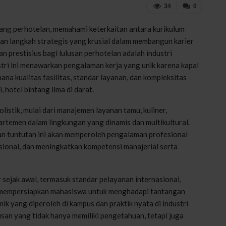
34
0
ang perhotelan, memahami keterkaitan antara kurikulum
an langkah strategis yang krusial dalam membangun karier
an prestisius bagi lulusan perhotelan adalah industri
ustri ini menawarkan pengalaman kerja yang unik karena kapal
ana kualitas fasilitas, standar layanan, dan kompleksitas
 hotel bintang lima di darat.
istik, mulai dari manajemen layanan tamu, kuliner,
artemen dalam lingkungan yang dinamis dan multikultural.
an tuntutan ini akan memperoleh pengalaman profesional
sional, dan meningkatkan kompetensi manajerial serta
r sejak awal, termasuk standar pelayanan internasional,
an mempersiapkan mahasiswa untuk menghadapi tantangan
mik yang diperoleh di kampus dan praktik nyata di industri
usan yang tidak hanya memiliki pengetahuan, tetapi juga