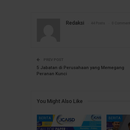
Redaksi
44 Posts
0 Commen
PREV POST
5 Jabatan di Perusahaan yang Memegang
Peranan Kunci
You Might Also Like
BERITA
BERITA