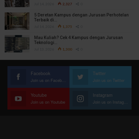
Jul 14, 2026
2,327
0
5 Deretan Kampus dengan Jurusan Perhotelan
Terbaik di…
Jul 14, 2026
1,375
0
Mau Kuliah? Cek 4 Kampus dengan Jurusan
Teknologi…
Jul 13, 2026
1,300
0
Facebook
Twitter
Join us on Facebook
Join us on Twitter
Youtube
Instagram
Join us on Youtube
Join us on Instagram