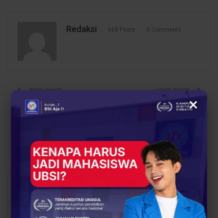
Redaksi
668 Posts
0 Comments
PREV POST
NEXT POST
×
Jogging Dulu, Daftar
Jangan Asal Klik, Dosen
Kuliah Kemudian! Promo
UBSI Ingatkan
20% di Booth UBSI
Mahasiswa Bahaya
Tangerang
Phishing di Era Kampus
Digital
You Might Also Like
All