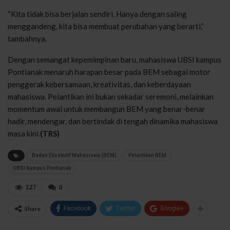
“Kita tidak bisa berjalan sendiri. Hanya dengan saling
menggandeng, kita bisa membuat perubahan yang berarti,”
tambahnya.
Dengan semangat kepemimpinan baru, mahasiswa UBSI kampus
Pontianak menaruh harapan besar pada BEM sebagai motor
penggerak kebersamaan, kreativitas, dan keberdayaan
mahasiswa. Pelantikan ini bukan sekadar seremoni, melainkan
momentum awal untuk membangun BEM yang benar-benar
hadir, mendengar, dan bertindak di tengah dinamika mahasiswa
masa kini.
(TRS)
Badan Eksekutif Mahasiswa (BEM)
Pelantikan BEM
UBSI Kampus Pontianak
127
0
Share
Facebook
Twitter
Google+