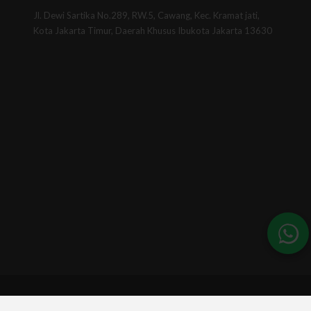
Jl. Dewi Sartika No.289, RW.5, Cawang, Kec. Kramat jati,
Kota Jakarta Timur, Daerah Khusus Ibukota Jakarta 13630
© 2026 - BSINews. All Rights Reserved.