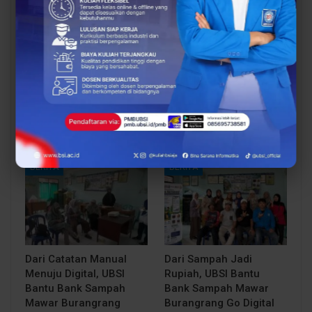
BERITA
BERITA
UBSI Buka Call for
Siap Kuliah Berkualitas?
Papers ICAISD 2026,
UBSI Cengkareng Gelar
Dorong Riset Teknologi
Open Booth Spesial
dan Keamanan Siber…
dengan Beasiswa…
BERITA
BERITA
Dari Catatan Manual
Dari Sampah Jadi
Menuju Digital, UBSI
Rupiah, UBSI Bantu
Bantu Bank Sampah
Bank Sampah Mawar
Mawar Burangrang
Burangrang Go Digital