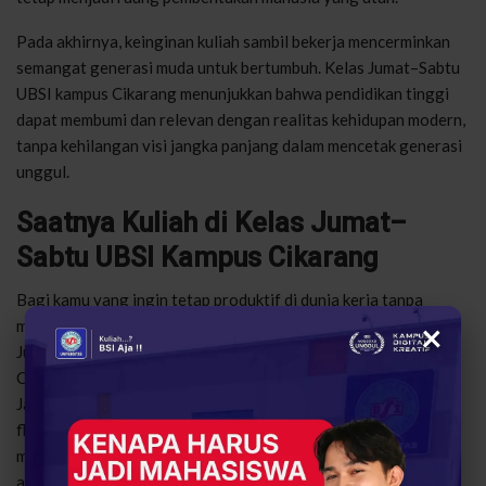
Pada akhirnya, keinginan kuliah sambil bekerja mencerminkan
semangat generasi muda untuk bertumbuh. Kelas Jumat–Sabtu
UBSI kampus Cikarang menunjukkan bahwa pendidikan tinggi
dapat membumi dan relevan dengan realitas kehidupan modern,
tanpa kehilangan visi jangka panjang dalam mencetak generasi
unggul.
Saatnya Kuliah di Kelas Jumat–
Sabtu UBSI Kampus Cikarang
Bagi kamu yang ingin tetap produktif di dunia kerja tanpa
×
meninggalkan kesempatan meraih pendidikan tinggi, kelas
Jumat–Sabtu UBSI kampus Cikarang yang beralamat di Jl.
Cibarusah Raya No.168, Pasirsari, Cikarang Selatan, Bekasi,
Jawa Barat, hadir sebagai solusi nyata. Pola perkuliahan
fleksibel ini dirancang untuk menyesuaikan ritme hidup pekerja
muda, sekaligus membuka ruang pengembangan diri secara
akademik dan profesional.