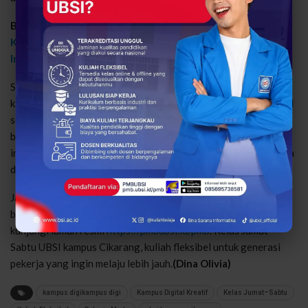
Baca juga:
UBSI Kampus Cikarang, Kampus Strategis di
Kabupaten Bekasi Dekat Jababeka, MM2100, dan Kawasan
Industri Lainnya
Saatnya meningkatkan kompetensi dan memperluas peluang
karier dengan sistem kuliah yang mengikuti kebutuhanmu. UBSI
sebagai Kampus Digital Kreatif menghadirkan lingkungan
belajar yang adaptif, aplikatif, dan selaras dengan dinamika
industri, sehingga setiap langkah kuliah menjadi investasi masa
depan yang terukur.
Jadi, tunggu apalagi? Jangan tunda rencanamu untuk
bertumbuh. Segera daftar melalui aplikasi PMB UBSI atau
kunjungi laman resmi
https://pmbubsi.id/pmb
. Kelas Jumat–
Sabtu UBSI kampus Cikarang, kuliah fleksibel untuk generasi
pekerja yang ingin melaju lebih jauh.
(Dina Olivia)
kampus digikampus digi
Kampus Digital Kreatif
Kelas Jumat–Sabtu