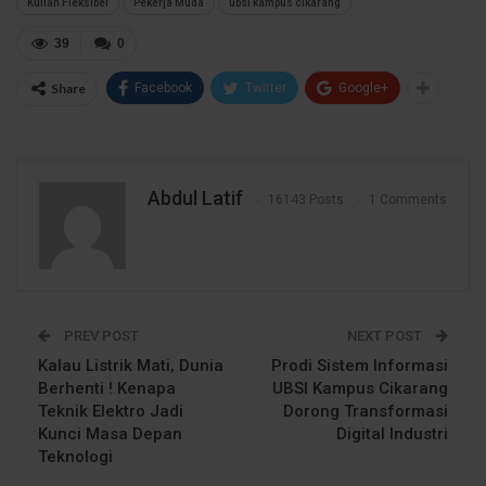
Kuliah Fleksibel
Pekerja Muda
ubsi kampus cikarang
39
0
Share
Facebook
Twitter
Google+
Abdul Latif
16143 Posts
1 Comments
PREV POST
NEXT POST
Kalau Listrik Mati, Dunia
Prodi Sistem Informasi
Berhenti ! Kenapa
UBSI Kampus Cikarang
Teknik Elektro Jadi
Dorong Transformasi
Kunci Masa Depan
Digital Industri
Teknologi