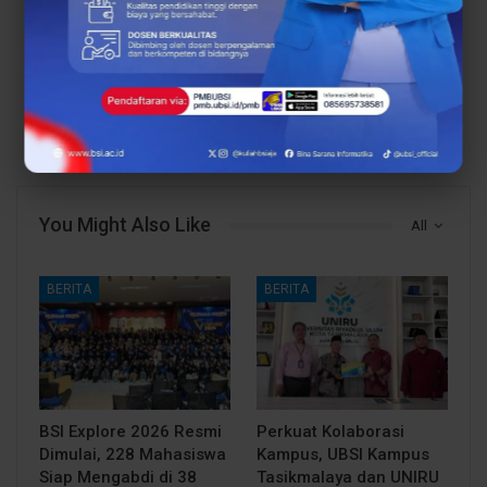
PREV POST
NEXT POST
Analisis 4 Program
Beasiswa UBSI Kampus
Studi UBSI Kampus
Cikampek Dukung
Karawang untuk
Pendidikan Generasi
Tantangan Karier Digital
Muda
You Might Also Like
All
BERITA
BERITA
BSI Explore 2026 Resmi
Perkuat Kolaborasi
Dimulai, 228 Mahasiswa
Kampus, UBSI Kampus
Siap Mengabdi di 38
Tasikmalaya dan UNIRU