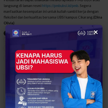
langsung di laman resmi
https://pmbubsi.id/pmb
. Segera
manfaatkan kesempatan ini untuk kuliah sambil kerja dengan
fleksibel dan berkualitas bersama UBSI kampus Cikarang.
(Dina
Olivia)
×
Kelas Karyawan Jumat–Sabtu
Kuliah Sambil Bekerja
ubsi kampus cikarang
UBSI Kampus Digital Kreatif
58
0
Share
Facebook
Twitter
Google+
Abdul Latif
16143 Posts
1 Comments