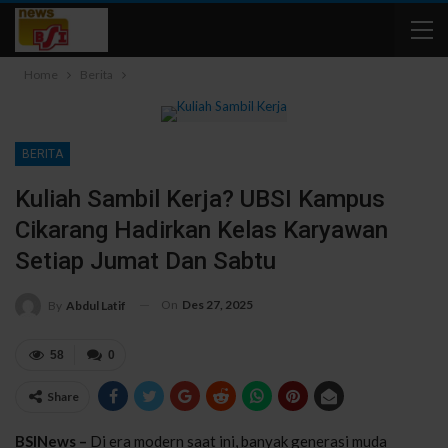
Home
Berita
BERITA
Kuliah Sambil Kerja? UBSI Kampus
Cikarang Hadirkan Kelas Karyawan
Setiap Jumat Dan Sabtu
On
Des 27, 2025
By
Abdul Latif
58
0
Share
BSINews –
Di era modern saat ini, banyak generasi muda