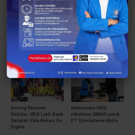
Audit Mutu Internal
Audit Mutu Internal LSP
Teknik Elektro UBSI
UBSI Perkuat Tata Kelola
Perkuat Implementasi
dan Tingkatkan Kualitas
Standar Akademik dan…
Layanan…
BERITA
BERITA
Dorong Ekonomi
Mahasiswa UBSI
Sirkular, UBSI Latih Bank
Hibahkan SIMAS untuk
Sampah Vida Bekasi Go
PT Tjhindatama Mulia
Digital