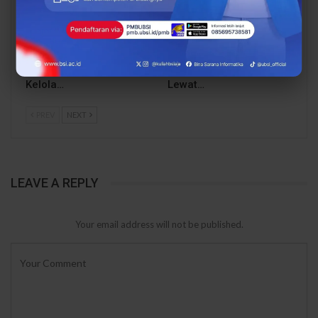
Dari Catatan Manual
Dari Sampah Jadi
Menuju Digital, UBSI
Rupiah, UBSI Bantu
Bantu Bank Sampah
Bank Sampah Mawar
Mawar Burangrang
Burangrang Go Digital
Kelola…
Lewat…
PREV
NEXT
LEAVE A REPLY
Your email address will not be published.