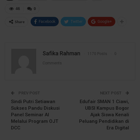
46
0
Share
Facebook
Twitter
Google+
Safika Rahman
1170 Posts
0
Comments
PREV POST
NEXT POST
Sindi Putri Setiawan
Edufair SMAN 1 Ciawi,
Sukses Pandu Diskusi
UBSI Kampus Bogor
Panel Seminar AI
Ajak Siswa Kenali
Melalui Program OJT
Peluang Pendidikan di
DCC
Era Digital