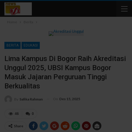
Home
Berita
BERITA
EDUKASI
Lima Kampus Di Bogor Raih Akreditasi
Unggul 2025, UBSI Kampus Bogor
Masuk Jajaran Perguruan Tinggi
Berkualitas
On
Des 15, 2025
By
Safika Rahman
46
0
Share