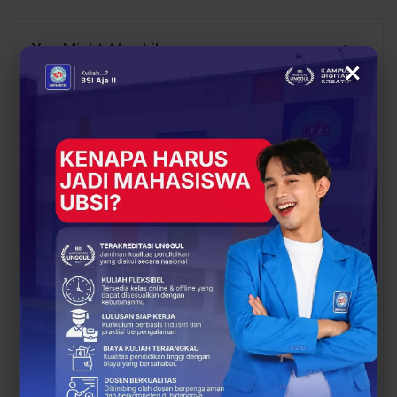
You Might Also Like
All
×
BERITA
BERITA
UBSI Buka Call for
Siap Kuliah Berkualitas?
Papers ICAISD 2026,
UBSI Cengkareng Gelar
Dorong Riset Teknologi
Open Booth Spesial
dan Keamanan Siber…
dengan Beasiswa…
BERITA
BERITA