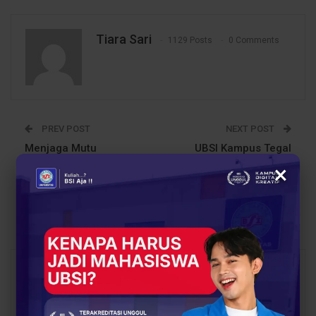
Tiara Sari
1129 Posts
0 Comments
PREV POST
NEXT POST
Menjaga Mutu
UBSI Kampus Tegal
Pendidikan, UBSI
Hadirkan Praktisi
×
Kampus Solo Jalani
Industri dalam Pelatihan
Asesmen Akreditasi
Sistem Basis Data
Prodi SIA
You Might Also Like
All
BERITA
BERITA