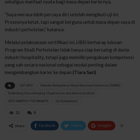
sekaligus manfaat nyata bagi masa depan kariernya.
“Saya merasa lebih percaya diri setelah mengikuti uji ini.
Prosesnya ketat, tapi sangat berguna untuk masa depan saya di
industri perhotelan,” katanya.
Melalui pelaksanaan sertifikasi ini, UBSI berharap lulusan
Program Studi Perhotelan tidak hanya siap bersaing di dunia
industri hospitality, tetapi juga memiliki pengakuan kompetensi
yang sah secara nasional sebagai modal penting dalam
mengembangkan karier ke depan.
(Tiara Sari)
LSP UBSI
Standar Kompetensi Kerja Nasional Indonesia (SKKNI)
Subbidang Housekeeping (Supervision and Administration)
UBSI KAMPUS YOGYAKARTA
Uji Kompetensi
21
0
Share
Facebook
Twitter
Google+