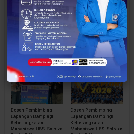
Sinergi Pendidikan dan
Proses Belajar di UBSI
Industri Makin Panas!
yang Mendukung
BCC & BEC Sukses Gelar
Mahasiswa Lebih Siap
“Come…
Kerja
BERITA
BERITA
Dosen Pembimbing
Dosen Pembimbing
Lapangan Dampingi
Lapangan Dampingi
Keberangkatan
Keberangkatan
Mahasiswa UBSI Solo ke
Mahasiswa UBSI Solo ke