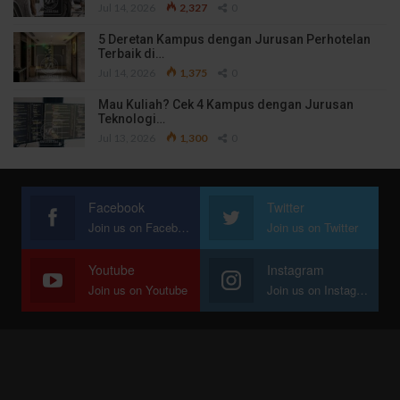
Jul 14, 2026
2,327
0
5 Deretan Kampus dengan Jurusan Perhotelan
Terbaik di…
Jul 14, 2026
1,375
0
Mau Kuliah? Cek 4 Kampus dengan Jurusan
Teknologi…
Jul 13, 2026
1,300
0
Facebook
Twitter
Join us on Facebook
Join us on Twitter
Youtube
Instagram
Join us on Youtube
Join us on Instagram