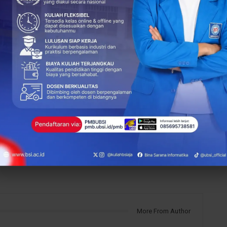
+
ReddIt
331
0
NEXT POST
Dukung Literasi Digital, Dosen dan Mahasiswa
UBSI Edukasi Ibu-Ibu PKK RW 012 Cibubur
Jakarta Timur
More From Author