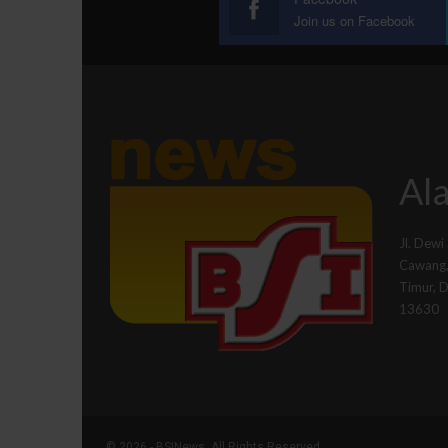
Join us on Facebook
Ala
Jl. Dewi
Cawang, 
Timur, 
13630
© 2026 - BSINews. All Rights Reserved.