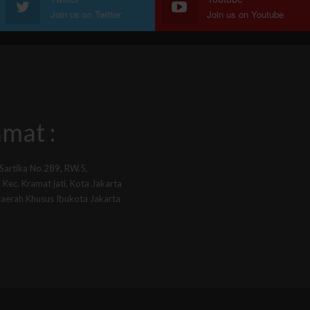
Join us on Twitter
Join us on Youtube
mat :
 Sartika No.289, RW.5,
Kec. Kramat jati, Kota Jakarta
Daerah Khusus Ibukota Jakarta