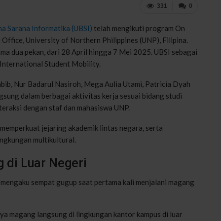
331
0
na Sarana Informatika (UBSI)
telah mengikuti program On
fice, University of Northern Philippines (UNP), Filipina.
ma dua pekan, dari 28 April hingga 7 Mei 2025. UBSI sebagai
International Student Mobility.
bib, Nur Badarul Nasiroh, Mega Aulia Utami, Patricia Dyah
ngsung dalam berbagai aktivitas kerja sesuai bidang studi
interaksi dengan staf dan mahasiswa UNP.
memperkuat jejaring akademik lintas negara, serta
ngkungan multikultural.
di Luar Negeri
, mengaku sempat gugup saat pertama kali menjalani magang
aya magang langsung di lingkungan kantor kampus di luar