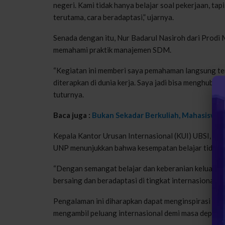
negeri. Kami tidak hanya belajar soal pekerjaan, tapi
terutama, cara beradaptasi,” ujarnya.
Senada dengan itu, Nur Badarul Nasiroh dari Prod
memahami praktik manajemen SDM.
“Kegiatan ini memberi saya pemahaman langsung t
diterapkan di dunia kerja. Saya jadi bisa menghubung
tuturnya.
Baca juga :
Bukan Sekadar Berkuliah, Mahasiswa In
Kepala Kantor Urusan Internasional (KUI) UBSI, J
UNP menunjukkan bahwa kesempatan belajar tidak di
“Dengan semangat belajar dan keberanian keluar 
bersaing dan beradaptasi di tingkat internasional,” j
Pengalaman ini diharapkan dapat menginspirasi maha
mengambil peluang internasional demi masa depan y