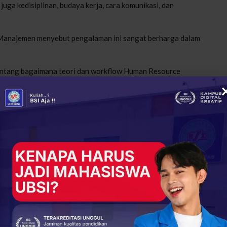
 juga kedisiplinan, budaya kerja, cara komunikasi, dan
i Manajemen menyebut pengalaman ini sangat berharga dalam
entang bagaimana teori dan workflow Human Resource
kan ilmu yang dipelajari di kampus dengan praktik nyata,”
donesia ini Bikin Filipina Jadi Rumah Kedua!
immi, menyampaikan bahwa pengalaman mahasiswa UBSI di
batasi oleh batas negara.
dari zona nyaman, mahasiswa UBSI membuktikan mampu
elasnya.
siswa lainnya untuk terus bermimpi besar dan tidak ragu
ang lebih cerah.