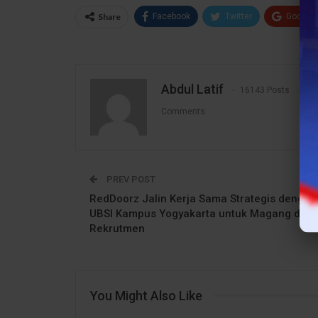
Share
Facebook
Twitter
Google
Abdul Latif
16143 Posts
1
Comments
PREV POST
RedDoorz Jalin Kerja Sama Strategis dengan
UBSI Kampus Yogyakarta untuk Magang dan
Rekrutmen
You Might Also Like