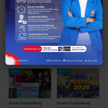
You Might Also Like
All
BERITA
BERITA
Sinergi Pendidikan dan
Proses Belajar di UBSI
Industri Makin Panas!
yang Mendukung
BCC & BEC Sukses Gelar
Mahasiswa Lebih Siap
“Come…
Kerja
BERITA
BERITA
Dosen Pembimbing
Dosen Pembimbing