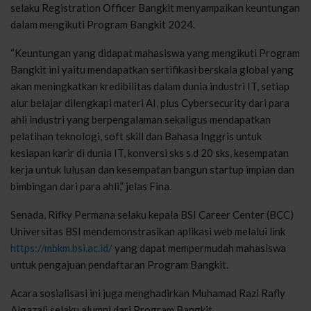
selaku Registration Officer Bangkit menyampaikan keuntungan
dalam mengikuti Program Bangkit 2024.
“Keuntungan yang didapat mahasiswa yang mengikuti Program
Bangkit ini yaitu mendapatkan sertifikasi berskala global yang
akan meningkatkan kredibilitas dalam dunia industri IT, setiap
alur belajar dilengkapi materi AI, plus Cybersecurity dari para
ahli industri yang berpengalaman sekaligus mendapatkan
pelatihan teknologi, soft skill dan Bahasa Inggris untuk
kesiapan karir di dunia IT, konversi sks s.d 20 sks, kesempatan
kerja untuk lulusan dan kesempatan bangun startup impian dan
bimbingan dari para ahli,” jelas Fina.
Senada, Rifky Permana selaku kepala BSI Career Center (BCC)
Universitas BSI mendemonstrasikan aplikasi web melalui link
https://mbkm.bsi.ac.id/
yang dapat mempermudah mahasiswa
untuk pengajuan pendaftaran Program Bangkit.
Acara sosialisasi ini juga menghadirkan Muhamad Razi Rafly
Algazali selaku alumni dari Program Bangkit.