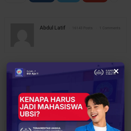
Abdul Latif
16143 Posts
1 Comments
PREV POST
NEXT POST
×
Universitas BSI Kampus
Raih Hibah Pendanaan
Cikampek Hadiri
P2MD, Mahasiswa
Sosialisasi Perguruan
Universitas BSI Ajarkan
Tinggi Swasta SMKN 1
Pembuatan Hidroponik
Cikampek
Pada Kelompok Wanita
Tani