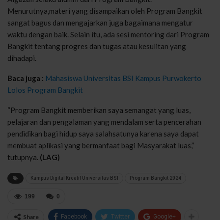
Menurutnya,materi yang disampaikan oleh Program Bangkit
sangat bagus dan mengajarkan juga bagaimana mengatur
waktu dengan baik. Selain itu, ada sesi mentoring dari Program
Bangkit tentang progres dan tugas atau kesulitan yang
dihadapi.
Baca juga :
Mahasiswa Universitas BSI Kampus Purwokerto
Lolos Program Bangkit
“Program Bangkit memberikan saya semangat yang luas,
pelajaran dan pengalaman yang mendalam serta pencerahan
pendidikan bagi hidup saya salahsatunya karena saya dapat
membuat aplikasi yang bermanfaat bagi Masyarakat luas,”
tutupnya.
(LAG)
Kampus Digital Kreatif Universitas BSI
Program Bangkit 2024
199
0
Share
Facebook
Twitter
Google+