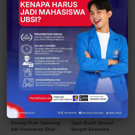
Keseruan Belanja dan
Mahasiswa dengan
Jiwa Wirausaha
Workshop
Mahasiswa
Penyutradaraan
Multicamera
You Might Also Like
All
BERITA
BERITA
UBSI Buka Call for
Siap Kuliah Berkualitas?
Papers ICAISD 2026,
UBSI Cengkareng Gelar
Dorong Riset Teknologi
Open Booth Spesial
dan Keamanan Siber…
dengan Beasiswa…