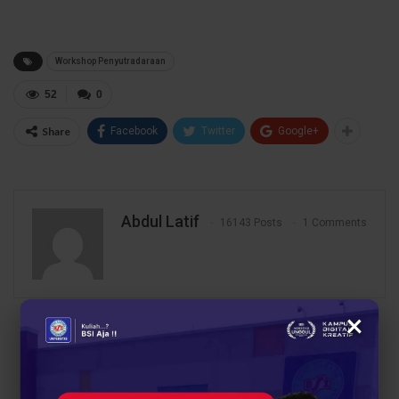
Workshop Penyutradaraan
52
0
Share
Facebook
Twitter
Google+
Abdul Latif
16143 Posts
1 Comments
×
PREV POST
NEXT POST
Entrepreneur Fair 2024
Prodi Penyiaran
Universitas BSI Kampus
Universitas BSI
Purwokerto Hadirkan
Tingkatkan Kompetensi