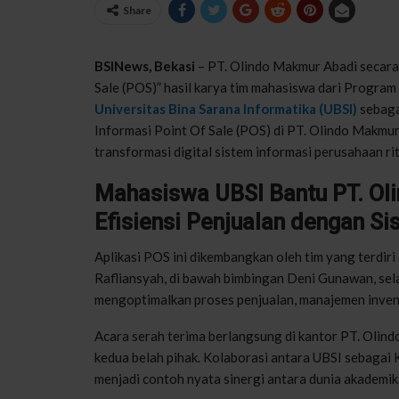
Share
BSINews
, Bekasi
– PT.
Olindo
Makmur Abadi
secara
Sale (POS)”
hasil
karya
tim
mahasiswa
dari
Program
Universitas Bina Sarana
Informatika
(UBSI)
sebag
Informasi
Point Of Sale (POS) di PT.
Olindo
Makmur 
transformasi
digital
sistem
informasi
perusahaan
ri
Mahasiswa
UBSI Bantu PT.
Ol
Efisiensi
Penjualan
dengan
Si
Aplikasi
POS
ini
dikembangkan
oleh
tim
yang
terdiri
Rafliansyah
, di
bawah
bimbingan
Deni
Gunawan
,
sel
mengoptimalkan
proses
penjualan
,
manajemen
inven
Acara
serah
terima
berlangsung
di
kantor
PT.
Olind
kedua
belah
pihak
.
Kolaborasi
antara
UBSI
sebagai
menjadi
contoh
nyata
sinergi
antara
dunia
akademik