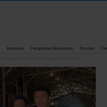
Beasiswa
Pengabdian Masyarakat
Prestasi
Cer
badi Tingkatkan Efisiensi Penjualan dengan Sistem POS Terbaru