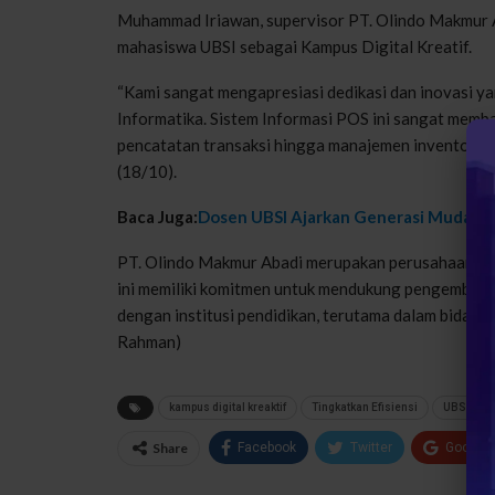
Muhammad
Iriawan
, supervisor PT.
Olindo
Makmur 
mahasiswa
UBSI
sebagai
Kampus
Digital
Kreatif
.
“Kami sangat
mengapresiasi
dedikasi
dan
inovasi
ya
Informatika
.
Sistem
Informasi
POS
ini
sangat
memba
pencatatan
transaksi
hingga
manajemen
inventori
y
(18/10).
Baca Juga:
Dosen UBSI Ajarkan Generasi Muda di
PT.
Olindo
Makmur Abadi
merupakan
perusahaan
ri
ini
memiliki
komitmen
untuk
mendukung
pengemban
dengan
institusi
pendidikan
,
terutama
dalam
bidang
Rahman)
kampus digital kreaktif
Tingkatkan Efisiensi
UBSI
Share
Facebook
Twitter
Google