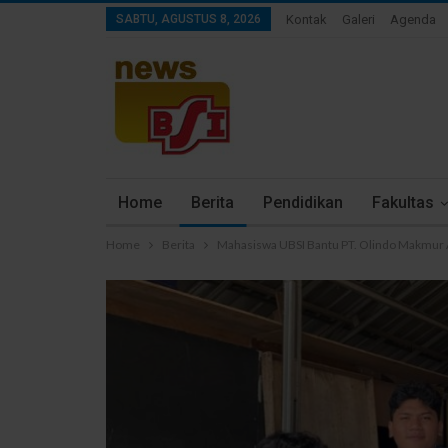
SABTU, AGUSTUS 8, 2026
Kontak
Galeri
Agenda
Home
Berita
Pendidikan
Fakultas
Home
Berita
Mahasiswa UBSI Bantu PT. Olindo Makmur A