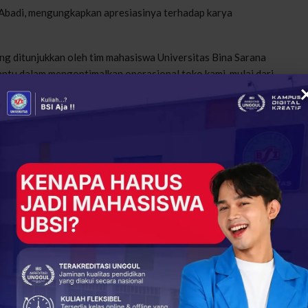
Abadi,
mengungkapkan
apresiasinya
terhadap
karya
ng
ditunjukkan
oleh
tim
mahasiswa
Universitas Bina Sarana
ntu
dalam
mengoptimalkan
operasional
toko
kami,
mulai
dari
ang
lebih
efisien
,”
ujarnya
dalam
keterangan
rilis
Sabtu
,
 Rumah Yatim Cara Cerdas Kelola Keuangan
tel
suku
cadang
motor yang
berlokasi
di Bekasi. Perusahaan
gan
talenta
muda
Indonesia
melalui
program
kemitraan
pengembangan
sistem
informasi
dan
teknologi
. (Safika
+
ReddIt
29
0