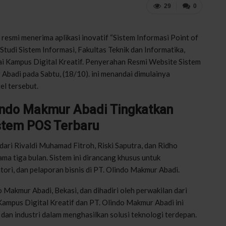
29
0
resmi
menerima
aplikasi
inovatif
“
Sistem
Informasi
Point of
Studi
Sistem
Informasi
,
Fakultas
Teknik dan
Informatika
,
ai
Kampus
Digital
Kreatif
.
Penyerahan
Resmi
Website
Sistem
Abadi pada
Sabtu
, (18/10).
ini
menandai
dimulainya
tel
tersebut
.
indo
Makmur Abadi
Tingkatkan
stem
POS
Terbaru
dari
Rivaldi
Muhamad
Fitroh
,
Riski
Saputra
, dan
Ridho
ama
tiga
bulan
.
Sistem
ini
dirancang
khusus
untuk
tori
, dan
pelaporan
bisnis
di PT.
Olindo
Makmur Abadi.
o
Makmur Abadi, Bekasi, dan
dihadiri
oleh
perwakilan
dari
Kampus
Digital
Kreatif
dan PT.
Olindo
Makmur Abadi
ini
dan
industri
dalam
menghasilkan
solusi
teknologi
terdepan
.