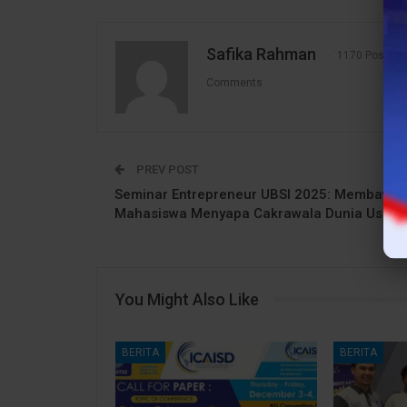
Safika Rahman
1170 Posts
Comments
PREV POST
Seminar Entrepreneur UBSI 2025: Membawa
Mahasiswa Menyapa Cakrawala Dunia Usaha
You Might Also Like
BERITA
BERITA