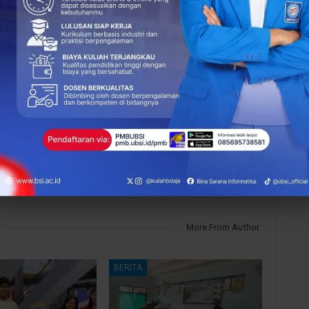
0
NEXT POST
UBSI Bekali Kader Posyandu Sukasari dengan
Jurus Jitu Sebar Info Kesehatan di Medsos!
More From Author
BERITA