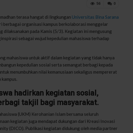
56
0
amadhan terasa hangat di lingkungan
Universitas Bina Sarana
i berbagai organisasi kampus berkolaborasi menggelar
ng dilaksanakan pada Kamis (5/3). Kegiatan ini mengusung
inspirasi sebagai wujud kepedulian mahasiswa terhadap
ng mahasiswa untuk aktif dalam kegiatan yang tidak hanya
bangun kepedulian sosial serta semangat berbagi kepada
k untuk menumbuhkan nilai kemanusiaan sekaligus mempererat
n kampus.
swa hadirkan kegiatan sosial,
rbagi takjil bagi masyarakat.
ahasiswa (UKM) Kerohanian Islam bersama seluruh
an kegiatan juga mendapat dukungan dari Kreasi Inovasi
ity (DICO). Publikasi kegiatan didukung oleh media partner