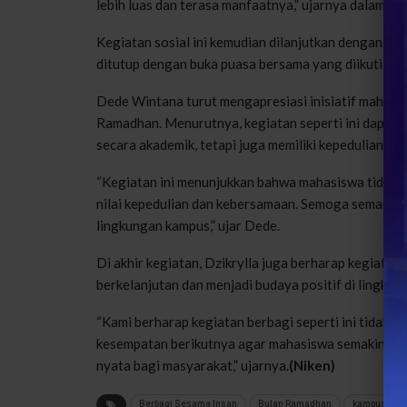
lebih luas dan terasa manfaatnya,” ujarnya dalam ket
Kegiatan sosial ini kemudian dilanjutkan dengan pem
ditutup dengan buka puasa bersama yang diikuti ma
Dede Wintana turut mengapresiasi inisiatif mahasi
Ramadhan. Menurutnya, kegiatan seperti ini dapat
secara akademik, tetapi juga memiliki kepedulian sosi
“Kegiatan ini menunjukkan bahwa mahasiswa tidak h
nilai kepedulian dan kebersamaan. Semoga semangat 
lingkungan kampus,” ujar Dede.
Di akhir kegiatan, Dzikrylla juga berharap kegiatan 
berkelanjutan dan menjadi budaya positif di lingku
“Kami berharap kegiatan berbagi seperti ini tidak ber
kesempatan berikutnya agar mahasiswa semakin ped
nyata bagi masyarakat,” ujarnya.
(Niken)
Berbagi Sesama Insan
Bulan Ramadhan
kampus digita