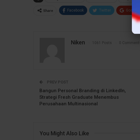
Share
Facebook
Twitter
Google
Niken
1061 Posts
0 Comment
PREV POST
Bangun Personal Branding di LinkedIn,
Strategi Fresh Graduate Menembus
Perusahaan Multinasional
You Might Also Like