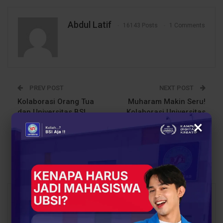
Abdul Latif
16143 Posts
1 Comments
PREV POST
NEXT POST
Kolaborasi Orang Tua
Muharam Makin Seru!
dan Universitas BSI
Kolaborasi Universitas
×
Dalam Bincang Kampus
BSI & Yayasan SDG
Bersama Orang Tua
Gelar Rangkaian
(BKOT) untuk Masa
Kegiatan Religi dan
Depan Kreatif
Sosial!
You Might Also Like
All