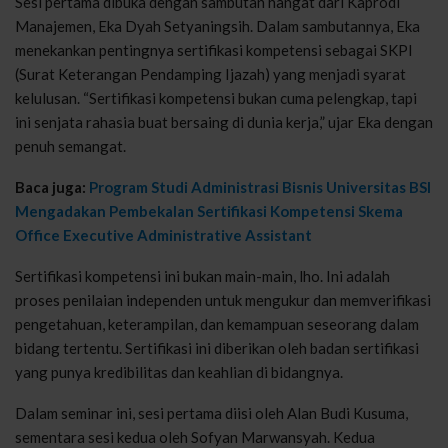
Sesi pertama dibuka dengan sambutan hangat dari Kaprodi
Manajemen, Eka Dyah Setyaningsih. Dalam sambutannya, Eka
menekankan pentingnya sertifikasi kompetensi sebagai SKPI
(Surat Keterangan Pendamping Ijazah) yang menjadi syarat
kelulusan. “Sertifikasi kompetensi bukan cuma pelengkap, tapi
ini senjata rahasia buat bersaing di dunia kerja,” ujar Eka dengan
penuh semangat.
Baca juga:
Program Studi Administrasi Bisnis Universitas BSI
Mengadakan Pembekalan Sertifikasi Kompetensi Skema
Office Executive Administrative Assistant
Sertifikasi kompetensi ini bukan main-main, lho. Ini adalah
proses penilaian independen untuk mengukur dan memverifikasi
pengetahuan, keterampilan, dan kemampuan seseorang dalam
bidang tertentu. Sertifikasi ini diberikan oleh badan sertifikasi
yang punya kredibilitas dan keahlian di bidangnya.
Dalam seminar ini, sesi pertama diisi oleh Alan Budi Kusuma,
sementara sesi kedua oleh Sofyan Marwansyah. Kedua