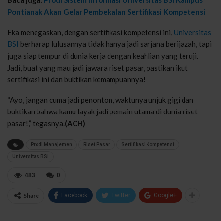
Pontianak Akan Gelar Pembekalan Sertifikasi Kompetensi
Eka menegaskan, dengan sertifikasi kompetensi ini,
Universitas
BSI
berharap lulusannya tidak hanya jadi sarjana berijazah, tapi
juga siap tempur di dunia kerja dengan keahlian yang teruji.
Jadi, buat yang mau jadi jawara riset pasar, pastikan ikut
sertifikasi ini dan buktikan kemampuannya!
“Ayo, jangan cuma jadi penonton, waktunya unjuk gigi dan
buktikan bahwa kamu layak jadi pemain utama di dunia riset
pasar!,” tegasnya.
(ACH)
Prodi Manajemen
Riset Pasar
Sertifikasi Kompetensi
Universitas BSI
483
0
Share
Facebook
Twitter
Google+