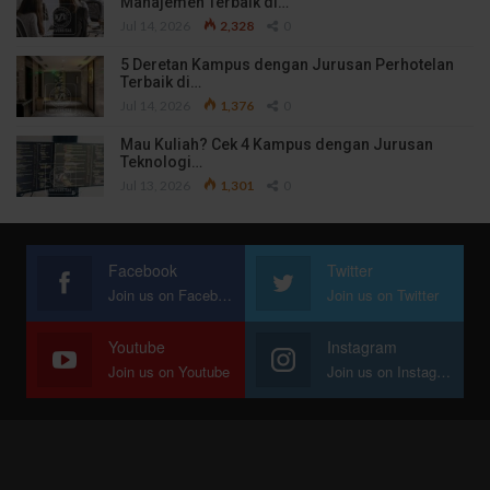
Manajemen Terbaik di…
Jul 14, 2026
2,328
0
5 Deretan Kampus dengan Jurusan Perhotelan
Terbaik di…
Jul 14, 2026
1,376
0
Mau Kuliah? Cek 4 Kampus dengan Jurusan
Teknologi…
Jul 13, 2026
1,301
0
Facebook
Twitter
Join us on Facebook
Join us on Twitter
Youtube
Instagram
Join us on Youtube
Join us on Instagram