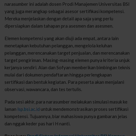
narasumber ini adalah dosen Prodi Manajemen Universitas BSI
yang juga merangkap sebagai asesor sertifikasi kompetensi.
Mereka menjelaskan dengan detail apa saja yang perlu
dipersiapkan dalam tahapan pra asesmen dan asesmen.
Elemen kompetensi yang akan diuji ada empat, antara lain
menetapkan kebutuhan pelanggan, mengelola keluhan
pelanggan, merencanakan target penjualan, dan merencanakan
target pengiriman. Masing-masing elemen punya kriteria unjuk
kerjanya sendiri. Alan dan Sofyan memberikan bimbingan teknis
mulai dari dokumen pendaftaran hingga perlengkapan
sertifikasi dan bentuk kegiatan. Para peserta akan menjalani
observasi, wawancara, dan tes tertulis.
Pada sesi akhir, para narasumber melakukan simulasi masuk ke
laman
lsp.bsi.ac.id
untuk mendemonstrasikan proses sertifikasi
kompetensi. Tujuannya, biar mahasiswa punya gambaran jelas
dan nggak keder pas hari H nanti.
Baca juga:
Prodi Sistem Informasi Universitas BSI Kampus