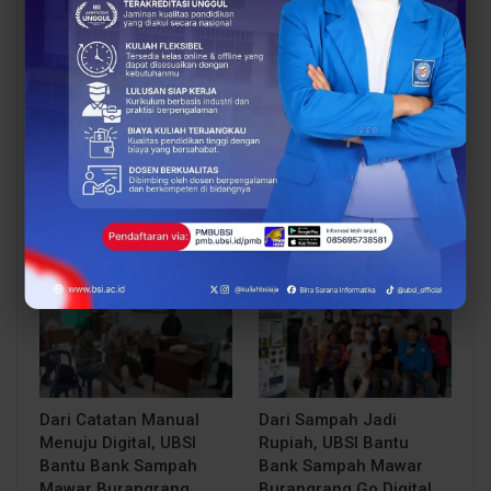
BERITA
BERITA
UBSI Buka Call for
Siap Kuliah Berkualitas?
Papers ICAISD 2026,
UBSI Cengkareng Gelar
Dorong Riset Teknologi
Open Booth Spesial
dan Keamanan Siber…
dengan Beasiswa…
BERITA
BERITA
Dari Catatan Manual
Dari Sampah Jadi
Menuju Digital, UBSI
Rupiah, UBSI Bantu
Bantu Bank Sampah
Bank Sampah Mawar
Mawar Burangrang
Burangrang Go Digital