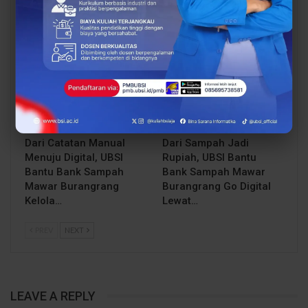
Dorong Riset Teknologi
Open Booth Spesial
dan Keamanan Siber…
dengan Beasiswa…
BERITA
BERITA
Dari Catatan Manual
Dari Sampah Jadi
Menuju Digital, UBSI
Rupiah, UBSI Bantu
Bantu Bank Sampah
Bank Sampah Mawar
Mawar Burangrang
Burangrang Go Digital
Kelola…
Lewat…
PREV
NEXT
LEAVE A REPLY