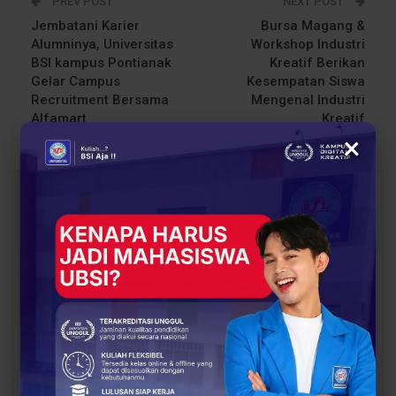
PREV POST
NEXT POST
Jembatani Karier
Bursa Magang &
Alumninya, Universitas
Workshop Industri
BSI kampus Pontianak
Kreatif Berikan
Gelar Campus
Kesempatan Siswa
Recruitment Bersama
Mengenal Industri
Alfamart
Kreatif
×
You Might Also Like
All
BERITA
BERITA
UBSI Buka Call for
Siap Kuliah Berkualitas?
Papers ICAISD 2026,
UBSI Cengkareng Gelar