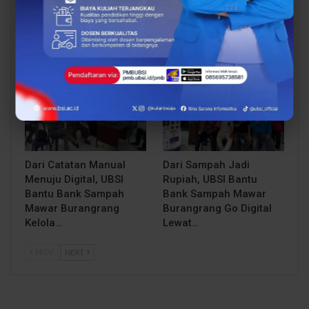
UBSI Buka Call for
Siap Kuliah Berkualitas?
Papers ICAISD 2026,
UBSI Cengkareng Gelar
Dorong Riset Teknologi
Open Booth Spesial
dan Keamanan Siber…
dengan Beasiswa…
BERITA
BERITA
Dari Catatan Manual
Dari Sampah Jadi
Menuju Digital, UBSI
Rupiah, UBSI Bantu
Bantu Bank Sampah
Bank Sampah Mawar
Mawar Burangrang
Burangrang Go Digital
Kelola…
Lewat…
PREV
NEXT