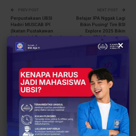
PREV POST
NEXT POST
Perpustakaan UBSI
Belajar IPA Nggak Lagi
Hadiri MUSCAB IPI
Bikin Pusing! Tim BSI
(Ikatan Pustakawan
Explore 2025 Bikin
Indonesia) Bogor Depok
Siswa SDN Panggung
×
dan Seminar
Jaya Ketagihan Belajar
Kepustakawanan
You Might Also Like
All
BERITA
BERITA