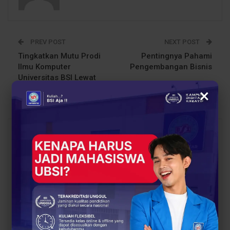
PREV POST
NEXT POST
Tingkatkan Mutu Prodi
Pentingnya Pahami
Ilmu Komputer
Pengembangan Bisnis
Universitas BSI Lewat
Audit Mutu Internal
×
You Might Also Like
All
BERITA
BERITA