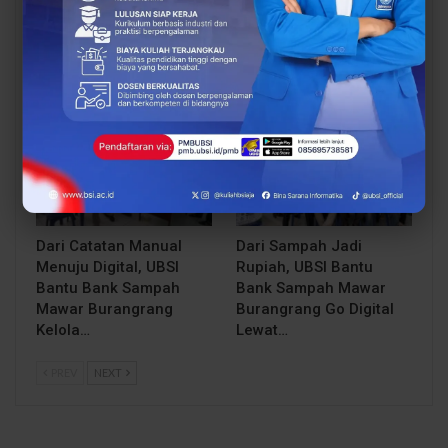
UBSI Buka Call for
Siap Kuliah Berkualitas?
Papers ICAISD 2026,
UBSI Cengkareng Gelar
Dorong Riset Teknologi
Open Booth Spesial
dan Keamanan Siber…
dengan Beasiswa…
BERITA
BERITA
Dari Catatan Manual
Dari Sampah Jadi
Menuju Digital, UBSI
Rupiah, UBSI Bantu
Bantu Bank Sampah
Bank Sampah Mawar
Mawar Burangrang
Burangrang Go Digital
Kelola…
Lewat…
PREV
NEXT