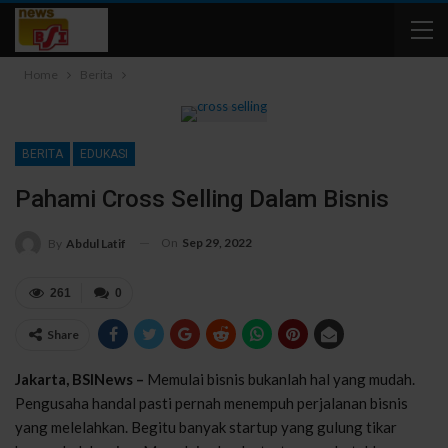
Home
Berita
BERITA
EDUKASI
Pahami Cross Selling Dalam Bisnis
On
Sep 29, 2022
By
Abdul Latif
261
0
Share
Jakarta, BSINews –
Memulai bisnis bukanlah hal yang mudah.
Pengusaha handal pasti pernah menempuh perjalanan bisnis
yang melelahkan. Begitu banyak startup yang gulung tikar