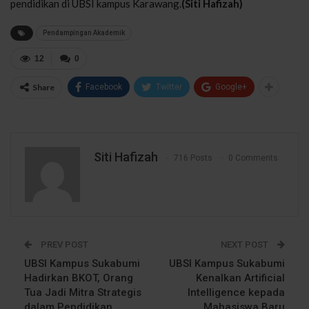
pendidikan di UBSI kampus Karawang.
(Siti Hafizah)
Pendampingan Akademik
12
0
Share
Facebook
Twitter
Google+
Siti Hafizah
716 Posts
0 Comments
PREV POST
NEXT POST
UBSI Kampus Sukabumi
UBSI Kampus Sukabumi
Hadirkan BKOT, Orang
Kenalkan Artificial
Tua Jadi Mitra Strategis
Intelligence kepada
dalam Pendidikan
Mahasiswa Baru