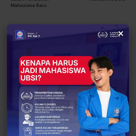
Mahasiswa Baru
×
You Might Also Like
All
BERITA
BERITA
Sinergi Pendidikan dan
Proses Belajar di UBSI
Industri Makin Panas!
yang Mendukung
BCC & BEC Sukses Gelar
Mahasiswa Lebih Siap
“Come…
Kerja
BERITA
BERITA