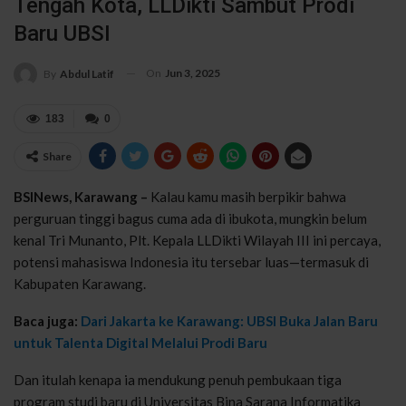
Tengah Kota, LLDikti Sambut Prodi
Baru UBSI
On
Jun 3, 2025
By
Abdul Latif
183
0
Share
BSINews, Karawang –
Kalau kamu masih berpikir bahwa
perguruan tinggi bagus cuma ada di ibukota, mungkin belum
kenal Tri Munanto, Plt. Kepala LLDikti Wilayah III ini percaya,
potensi mahasiswa Indonesia itu tersebar luas—termasuk di
Kabupaten Karawang.
Baca juga:
Dari Jakarta ke Karawang: UBSI Buka Jalan Baru
untuk Talenta Digital Melalui Prodi Baru
Dan itulah kenapa ia mendukung penuh pembukaan tiga
program studi baru di Universitas Bina Sarana Informatika