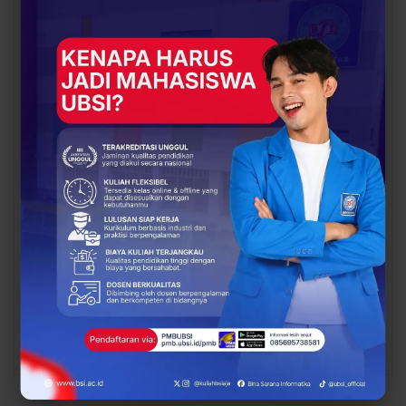
UBSI Buka Call for
Siap Kuliah Berkualitas?
Papers ICAISD 2026,
UBSI Cengkareng Gelar
Dorong Riset Teknologi
Open Booth Spesial
dan Keamanan Siber…
dengan Beasiswa…
BERITA
BERITA
Dari Catatan Manual
Dari Sampah Jadi
Menuju Digital, UBSI
Rupiah, UBSI Bantu
Bantu Bank Sampah
Bank Sampah Mawar
Mawar Burangrang
Burangrang Go Digital
Kelola…
Lewat…
PREV
NEXT