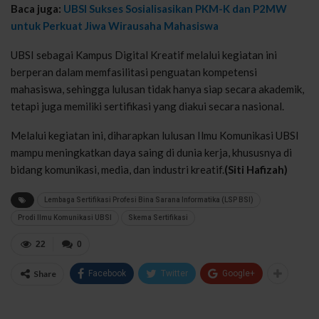
Baca juga:
UBSI Sukses Sosialisasikan PKM-K dan P2MW
untuk Perkuat Jiwa Wirausaha Mahasiswa
UBSI sebagai Kampus Digital Kreatif melalui kegiatan ini
berperan dalam memfasilitasi penguatan kompetensi
mahasiswa, sehingga lulusan tidak hanya siap secara akademik,
tetapi juga memiliki sertifikasi yang diakui secara nasional.
Melalui kegiatan ini, diharapkan lulusan Ilmu Komunikasi UBSI
mampu meningkatkan daya saing di dunia kerja, khususnya di
bidang komunikasi, media, dan industri kreatif.
(Siti Hafizah)
Lembaga Sertifikasi Profesi Bina Sarana Informatika (LSP BSI)
Prodi Ilmu Komunikasi UBSI
Skema Sertifikasi
22
0
Share
Facebook
Twitter
Google+