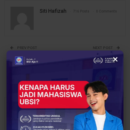
Siti Hafizah
716 Posts
0 Comments
PREV POST
NEXT POST
×
Lewat Edufair SMAN 24,
SMA PGRI 109
UBSI Tangerang Buka
Tangerang Tampilkan
Wawasan Siswa Soal
Permainan Gigih di
Kuliah dan Karier
Basket BSI FLASH 2026
Kota Jakarta
You Might Also Like
All
BERITA
BERITA