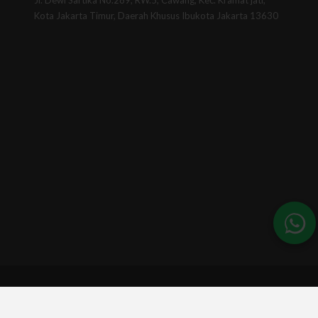
Jl. Dewi Sartika No.289, RW.5, Cawang, Kec. Kramat jati,
Kota Jakarta Timur, Daerah Khusus Ibukota Jakarta 13630
© 2026 - BSINews. All Rights Reserved.
A part of :
Universitas BSI