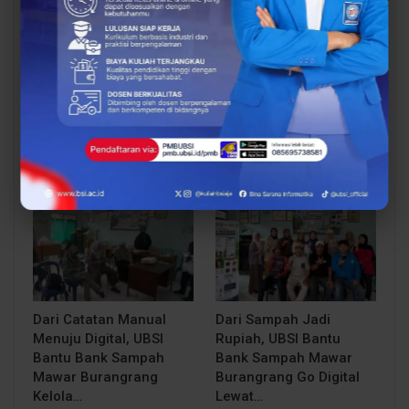
UBSI Buka Call for
Siap Kuliah Berkualitas?
Papers ICAISD 2026,
UBSI Cengkareng Gelar
Dorong Riset Teknologi
Open Booth Spesial
dan Keamanan Siber…
dengan Beasiswa…
BERITA
BERITA
Dari Catatan Manual
Dari Sampah Jadi
Menuju Digital, UBSI
Rupiah, UBSI Bantu
Bantu Bank Sampah
Bank Sampah Mawar
Mawar Burangrang
Burangrang Go Digital
Kelola…
Lewat…