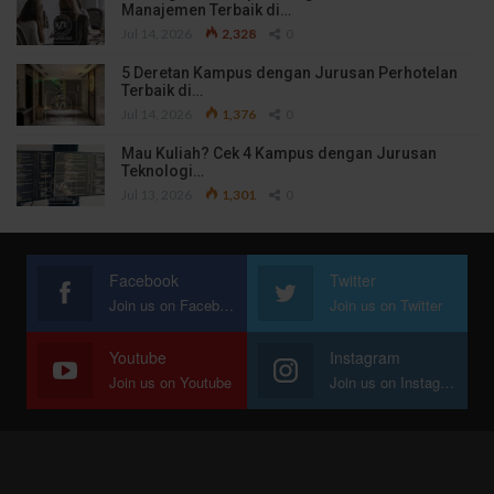
Manajemen Terbaik di…
Jul 14, 2026
2,328
0
5 Deretan Kampus dengan Jurusan Perhotelan
Terbaik di…
Jul 14, 2026
1,376
0
Mau Kuliah? Cek 4 Kampus dengan Jurusan
Teknologi…
Jul 13, 2026
1,301
0
Facebook
Twitter
Join us on Facebook
Join us on Twitter
Youtube
Instagram
Join us on Youtube
Join us on Instagram