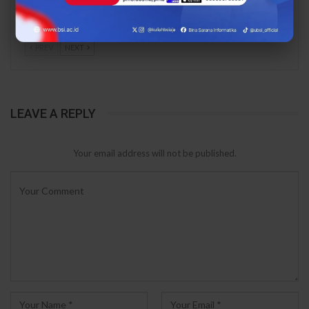
Mawar Burangrang
Burangrang Go Digital
Kelola…
Lewat…
PREV
NEXT
LEAVE A REPLY
Your email address will not be published.