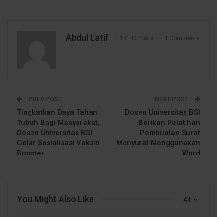
Abdul Latif
16143 Posts
1 Comments
PREV POST
NEXT POST
Tingkatkan Daya Tahan
Dosen Universitas BSI
Tubuh Bagi Masyarakat,
Berikan Pelatihan
Dosen Universitas BSI
Pembuatan Surat
Gelar Sosialisasi Vaksin
Menyurat Menggunakan
Booster
Word
You Might Also Like
All