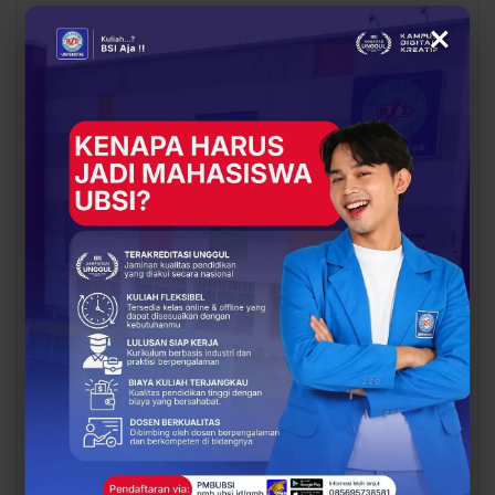
×
BERITA
BERITA
UBSI Buka Call for
Siap Kuliah Berkualitas?
Papers ICAISD 2026,
UBSI Cengkareng Gelar
Dorong Riset Teknologi
Open Booth Spesial
dan Keamanan Siber…
dengan Beasiswa…
BERITA
BERITA
Dari Catatan Manual
Dari Sampah Jadi
Menuju Digital, UBSI
Rupiah, UBSI Bantu
Bantu Bank Sampah
Bank Sampah Mawar