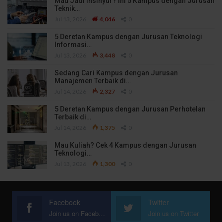
Mau Jadi Insinyur? Ini 5 Kampus dengan Jurusan
Teknik…
Jul 13, 2026
4,046
0
5 Deretan Kampus dengan Jurusan Teknologi
Informasi…
Jul 13, 2026
3,448
0
Sedang Cari Kampus dengan Jurusan
Manajemen Terbaik di…
Jul 14, 2026
2,327
0
5 Deretan Kampus dengan Jurusan Perhotelan
Terbaik di…
Jul 14, 2026
1,375
0
Mau Kuliah? Cek 4 Kampus dengan Jurusan
Teknologi…
Jul 13, 2026
1,300
0
Facebook
Twitter
Join us on Facebook
Join us on Twitter