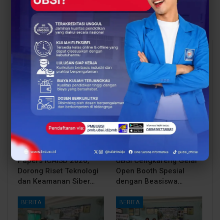
Cloud Computing dan
Siswa
Blockchain
You Might Also Like
All
BERITA
BERITA
UBSI Buka Call for
Siap Kuliah Berkualitas?
Papers ICAISD 2026,
UBSI Cengkareng Gelar
Dorong Riset Teknologi
Open Booth Spesial
dan Keamanan Siber…
dengan Beasiswa…
BERITA
BERITA