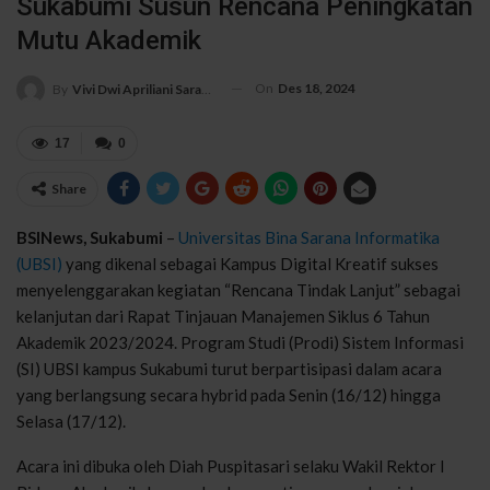
Sukabumi Susun Rencana Peningkatan
Mutu Akademik
On
Des 18, 2024
By
Vivi Dwi Apriliani Saras Wati
17
0
Share
BSINews, Sukabumi
–
Universitas Bina Sarana Informatika
(UBSI)
yang dikenal sebagai Kampus Digital Kreatif sukses
menyelenggarakan kegiatan “Rencana Tindak Lanjut” sebagai
kelanjutan dari Rapat Tinjauan Manajemen Siklus 6 Tahun
Akademik 2023/2024. Program Studi (Prodi) Sistem Informasi
(SI) UBSI kampus Sukabumi turut berpartisipasi dalam acara
yang berlangsung secara hybrid pada Senin (16/12) hingga
Selasa (17/12).
Acara ini dibuka oleh Diah Puspitasari selaku Wakil Rektor I