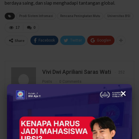
berdaya saing, dan siap menghadapi tantangan global.
Prodi Sistem Infromasi
Rencana Peningkatan Mutu
Universitas BSI
17
0
Share
Facebook
Twitter
Google+
Vivi Dwi Apriliani Saras Wati
252
Posts
0 Comments
×
PREV POST
NEXT POST
UBSI Kampus Sukabumi
Education Expo Solo
Sukses Gelar Workshop
2024 Dibuka, Stand
Basis Data & Seminar
UBSI Ramai Diserbu