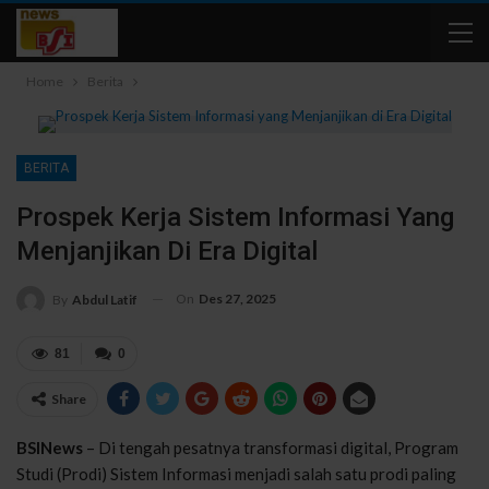
Home
Berita
BERITA
Prospek Kerja Sistem Informasi Yang
Menjanjikan Di Era Digital
On
Des 27, 2025
By
Abdul Latif
81
0
Share
BSINews
– Di tengah pesatnya transformasi digital, Program
Studi (Prodi) Sistem Informasi menjadi salah satu prodi paling