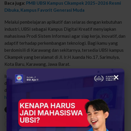
Baca juga:
PMB UBSI Kampus Cikampek 2025–2026 Resmi
Dibuka, Kampus Favorit Generasi Muda
Melalui pembelajaran aplikatif dan selaras dengan kebutuhan
industri, UBSI sebagai Kampus Digital Kreatif menyiapkan
mahasiswa Prodi Sistem Informasi agar siap kerja, inovatif, dan
adaptif terhadap perkembangan teknologi. Bagi kamu yang
berdomisili di Karawang dan sekitarnya, tersedia UBSI kampus
Cikampek yang beralamat di Jl. Ir.H Juanda No.17, Sarimulya,
Kota Baru, Karawang, Jawa Barat.
×
Inilah saat yang tepat untuk membangun masa depan karier
digital yang cerah. Jadi, tunggu apalagi? Segera daftarkan
dirimu melalui Aplikasi PMB UBSI atau laman resmi
https://pmbubsi.id/pmb
.
(Dina Olivia)
Era DIgital
Kampus Digital Kreatif
Prospek Karier
Prospek Kerja Lulusan Sistem Informasi
Prospek Kerja yang Menjanjikan
sistem informasi
UBSI Kampus Cikampek