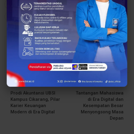
81
0
Share
Facebook
Twitter
Google+
Abdul Latif
16143 Posts
1 Comments
PREV POST
NEXT POST
Prodi Akuntansi UBSI
Tantangan Mahasiswa
Kampus Cikarang, Pilar
di Era Digital dan
Karier Keuangan
Kesempatan Besar
Modern di Era Digital
Menyongsong Masa
Depan