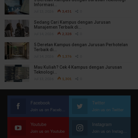
Informasi…
Jul 13, 2026
3,451
0
Sedang Cari Kampus dengan Jurusan
Manajemen Terbaik di…
Jul 14, 2026
2,328
0
5 Deretan Kampus dengan Jurusan Perhotelan
Terbaik di…
Jul 14, 2026
1,376
0
Mau Kuliah? Cek 4 Kampus dengan Jurusan
Teknologi…
Jul 13, 2026
1,301
0
Facebook
Twitter
Join us on Facebook
Join us on Twitter
Youtube
Instagram
Join us on Youtube
Join us on Instagram