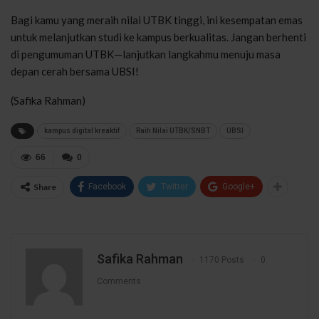
Bagi kamu yang meraih nilai UTBK tinggi, ini kesempatan emas
untuk melanjutkan studi ke kampus berkualitas. Jangan berhenti
di pengumuman UTBK—lanjutkan langkahmu menuju masa
depan cerah bersama UBSI!
(Safika Rahman)
kampus digital kreaktif
Raih Nilai UTBK/SNBT
UBSI
66
0
Share
Facebook
Twitter
Google+
Safika Rahman
1170 Posts
0
Comments