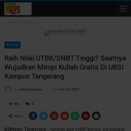
Home
Berita
BERITA
Raih Nilai UTBK/SNBT Tinggi? Saatnya
Wujudkan Mimpi Kuliah Gratis Di UBSI
Kampus Tangerang
On
Sep 26, 2025
By
Safika Rahman
66
0
Share
BSINews,
Tangerang
– Setelah jalur SNBP berlalu, perjuangan