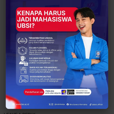
Mahasiswa Lebih Siap
Keberangkatan
Kerja
Mahasiswa UBSI Solo ke
Posko BSI…
BERITA
BERITA
Dosen Pembimbing
BSI Explore Tim
Lapangan Dampingi
Karangpakis Jalin
Keberangkatan
Sinergi dengan
Mahasiswa UBSI Solo ke
Pemerintah Desa untuk
Posko BSI…
Sukseskan…
PREV
NEXT