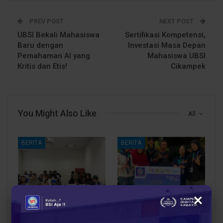
PREV POST
NEXT POST
UBSI Bekali Mahasiswa
Sertifikasi Kompetensi,
Baru dengan
Investasi Masa Depan
Pemahaman AI yang
Mahasiswa UBSI
Kritis dan Etis!
Cikampek
You Might Also Like
All
BERITA
BERITA
×
Proses Belajar di UBSI
Dosen Pembimbing
yang Mendukung
Lapangan Dampingi