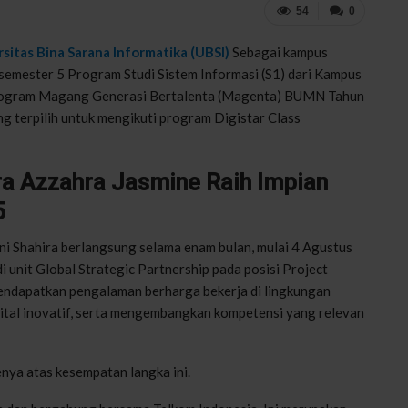
54
0
sitas Bina Sarana Informatika (UBSI)
Sebagai kampus
 semester 5 Program Studi Sistem Informasi (S1) dari Kampus
 program Magang Generasi Bertalenta (Magenta) BUMN Tahun
g terpilih untuk mengikuti program Digistar Class
ira Azzahra Jasmine Raih Impian
5
 Shahira berlangsung selama enam bulan, mulai 4 Agustus
 unit Global Strategic Partnership pada posisi Project
ndapatkan pengalaman berharga bekerja di lingkungan
gital inovatif, serta mengembangkan kompetensi yang relevan
ya atas kesempatan langka ini.