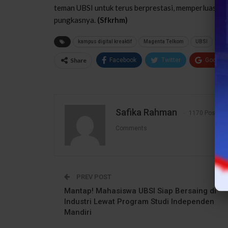
teman UBSI untuk terus berprestasi, memperluas rela
pungkasnya.
(Sfkrhm)
kampus digital kreaktif
Magenta Telkom
UBSI
Share
Facebook
Twitter
Google
Safika Rahman
1170 Posts
Comments
PREV POST
Mantap! Mahasiswa UBSI Siap Bersaing di
Industri Lewat Program Studi Independen
Mandiri