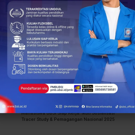
si, dan berani mengambil setiap peluang yang ada,”
+
ReddIt
54
0
0
NEXT POST
Mahasiswa UBSI Siap Kerja! Ikuti Sosialisasi
Tracer Study & Pemagangan Nasional 2025