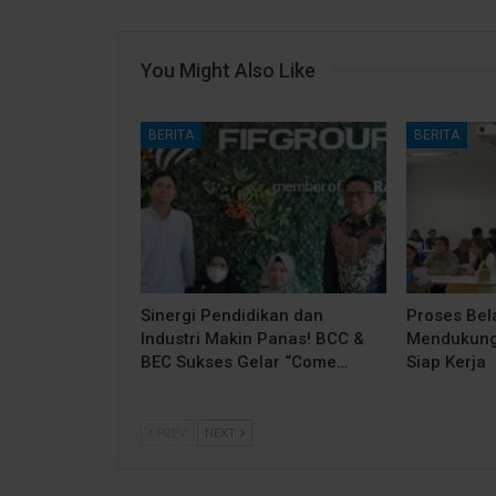
You Might Also Like
BERITA
BERITA
Sinergi Pendidikan dan
Proses Bela
Industri Makin Panas! BCC &
Mendukung
BEC Sukses Gelar “Come…
Siap Kerja
PREV
NEXT