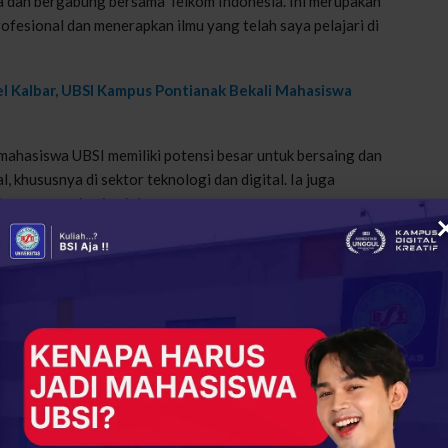
a dan bergabung bersama Telkom Indonesia. Ini merupakan
rofesional dan menerapkan ilmu yang telah saya pelajari di
l Kalbar, UBSI Kampus Pontianak Bekali Mahasiswa
 mahasiswa UBSI memiliki potensi besar untuk bersaing dan
, khususnya di sektor teknologi dan digital. Ia juga
an magang impian ini.
sten belajar, berani mencoba hal baru, aktif mencari
dapi tantangan,” tuturnya penuh semangat.
Komputer UBSI Kampus Tegal Belajar Langsung di PT
anya memberikan dampak positif bagi perkembangan dirinya,
UBSI lainnya.
k saya, tetapi juga dapat menjadi motivasi bagi teman-