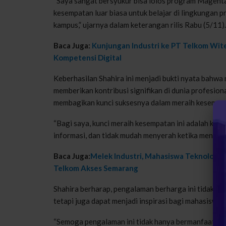
“Saya sangat bersyukur bisa lolos program Magent
kesempatan luar biasa untuk belajar di lingkungan p
kampus,” ujarnya dalam keterangan rilis Rabu (5/11).
Baca Juga:
Kunjungan Industri ke PT Telkom Wite
Kompetensi Digital
Keberhasilan Shahira ini menjadi bukti nyata bahwa
memberikan kontribusi signifikan di dunia profesional
membagikan kunci suksesnya dalam meraih kesempat
“Bagi saya, kunci meraih kesempatan ini adalah konsi
informasi, dan tidak mudah menyerah ketika mengha
Baca Juga:
Melek Industri, Mahasiswa Teknologi 
Telkom Akses Semarang
Shahira berharap, pengalaman berharga ini tidak h
tetapi juga dapat menjadi inspirasi bagi mahasiswa 
“Semoga pengalaman ini tidak hanya bermanfaat untu