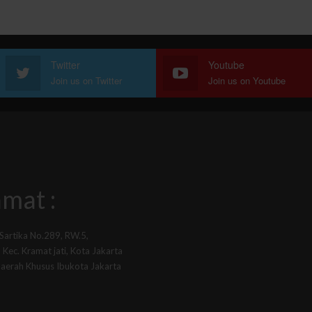
Twitter
Youtube
Join us on Twitter
Join us on Youtube
mat :
 Sartika No.289, RW.5,
Kec. Kramat jati, Kota Jakarta
Daerah Khusus Ibukota Jakarta