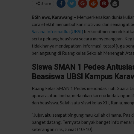
Share
BSINews, Karawang
– Memperkenalkan dunia kuliah 
cara efektif menumbuhkan motivasi dan semangat be
Sarana Informatika (UBSI)
berkomitmen mendekatkan 
serta peluang beasiswa secara menyenangkan. Kegia
tidak hanya mendapatkan informasi, tetapi juga peng
berlangsung di Ruang kelas Sekolah Menengah Atas
Siswa SMAN 1 Pedes Antusias I
Beasiswa UBSI Kampus Kara
Ruang kelas SMAN 1 Pedes mendadak riuh. Suara t
upacara atau lomba, melainkan karena kedatangan t
dan beasiswa. Salah satu siswi kelas XII, Rania, me
“Jujur, aku sempat bingung mau kuliah di mana. Pas
banget datang. Ternyata banyak banget info menari
keterangan rilis, Jumat (10/10).