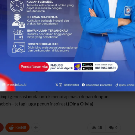
.
 terhadap kolaborasi dengan perguruan tinggi yang peduli
asi, tapi juga memotivasi. Anak-anak jadi sadar bahwa masa
i,” ujarnya.
apa siswa masih terlihat mengantre untuk berkonsultasi
ingin tahu lebih detail tentang cara mendaftar, peluang
an sesi foto bersama yang penuh keceriaan. Di wajah para
ngkah lebih jauh mengejar mimpi kuliah.
bukan sekadar kegiatan promosi kampus. Lebih dari itu,
 mimpi generasi muda untuk menatap masa depan dengan
heboh—tetapi juga penuh inspirasi.
(Dina Olivia)
+
ReddIt
15
0