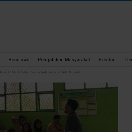
Beasiswa
Pengabdian Masyarakat
Prestasi
Cer
boh SMAN 1 Pedes, Siswa Antusias Cari Info Kuliah!