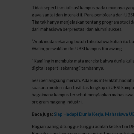
Tidak seperti sosialisasi kampus pada umumnya ya
gaya santai dan interaktif. Para pembicara dari UB
Tim tak hanya menjelaskan tentang program studi dan
dari mahasiswa berprestasi dan alumni sukses.
“Anak muda sekarang butuh tahu bahwa kuliah itu buk
Walim, perwakilan tim UBSI kampus Karawang.
“Kami ingin membuka mata mereka bahwa dunia kuliah
digital seperti sekarang.” tambahnya.
Sesi berlangsung meriah. Ada kuis interaktif, hadi
suasana modern dan fasilitas lengkap di UBSI kamp
bagaimana kampus tersebut menyiapkan mahasiswa un
program magang industri.
Baca juga:
Siap Hadapi Dunia Kerja, Mahasiswa U
Bagian paling ditunggu-tunggu adalah ketika tim
Banyak siswa langsung mengangkat tangan untuk ber