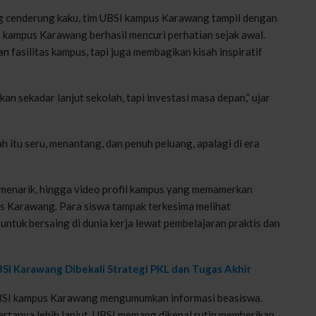
ng cenderung kaku, tim UBSI kampus Karawang tampil dengan
SI kampus Karawang berhasil mencuri perhatian sejak awal.
 fasilitas kampus, tapi juga membagikan kisah inspiratif
an sekadar lanjut sekolah, tapi investasi masa depan,” ujar
 itu seru, menantang, dan penuh peluang, apalagi di era
ah menarik, hingga video profil kampus yang memamerkan
us Karawang. Para siswa tampak terkesima melihat
tuk bersaing di dunia kerja lewat pembelajaran praktis dan
BSI Karawang Dibekali Strategi PKL dan Tugas Akhir
 UBSI kampus Karawang mengumumkan informasi beasiswa.
tanya lebih lanjut. UBSI memang dikenal rutin memberikan