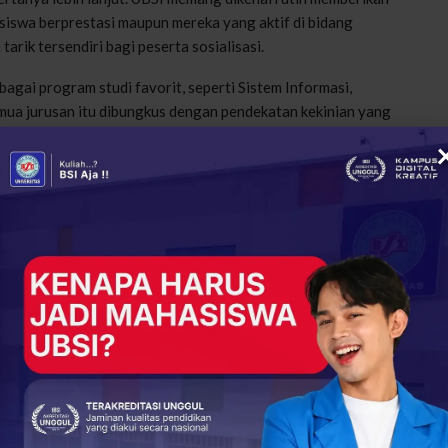
 siswa berprestasi maupun mereka yang aktif di bidang
tarik tersendiri bagi peserta sosialisasi.
bagai program studi favorit, seperti Sistem Informasi,
emua jurusan itu dibungkus dengan pendekatan kekinian yang
tika yang keren banget. Aku suka dunia teknologi, jadi
mereka telah bekerja sama dengan banyak perusahaan dan
dunia kerja.
 ijazah, tapi juga keterampilan nyata,” tambah Walim.
positif kegiatan ini. Dalam sambutannya, ia menilai
bangun semangat dan arah masa depan siswa.
wang yang sudah datang langsung ke sekolah. Banyak siswa
ulus. Melalui kegiatan ini, mereka jadi lebih terbuka