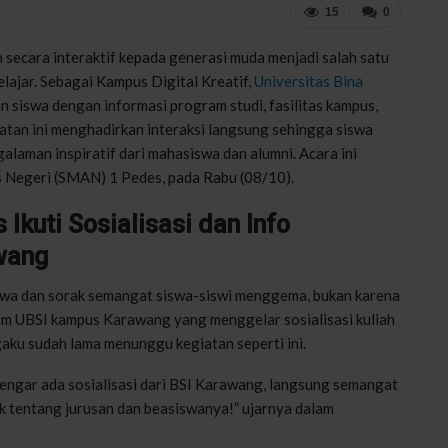
15
0
secara interaktif kepada generasi muda menjadi salah satu
lajar. Sebagai Kampus Digital Kreatif,
Universitas Bina
siswa dengan informasi program studi, fasilitas kampus,
tan ini menghadirkan interaksi langsung sehingga siswa
alaman inspiratif dari mahasiswa dan alumni. Acara ini
 Negeri (SMAN) 1 Pedes, pada Rabu (08/10).
kuti Sosialisasi dan Info
wang
awa dan sorak semangat siswa-siswi menggema, bukan karena
im UBSI kampus Karawang yang menggelar sosialisasi kuliah
ngaku sudah lama menunggu kegiatan seperti ini.
 dengar ada sosialisasi dari BSI Karawang, langsung semangat
k tentang jurusan dan beasiswanya!” ujarnya dalam