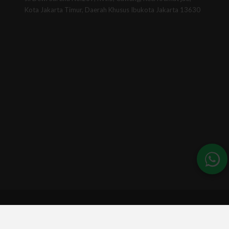
Kota Jakarta Timur, Daerah Khusus Ibukota Jakarta 13630
© 2026 - BSINews. All Rights Reserved.
A part of :
Universitas BSI