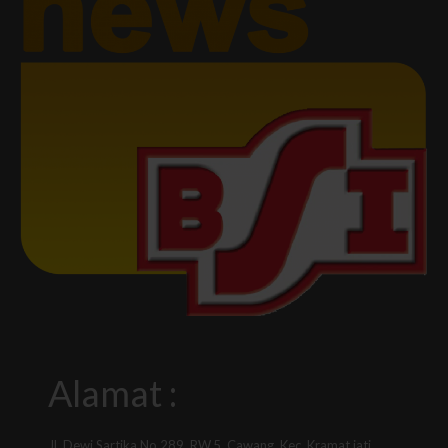
Alamat :
Jl. Dewi Sartika No.289, RW.5, Cawang, Kec. Kramat jati,