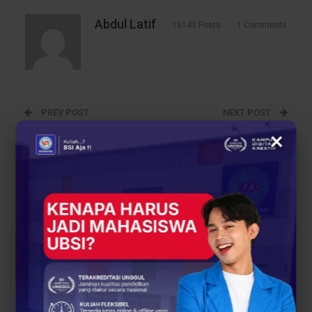
Abdul Latif
16143 Posts
1 Comments
PREV POST
NEXT POST
Ingin Berkarir Menjadi
Purchasing Staff,
×
Product Manager?
Profesi Penting di Balik
Berikut Tugas,
Efisiensi Operasional
Tantangan, dan Jalur
Perusahaan
Pendidikannya
You Might Also Like
All
BERITA
BERITA