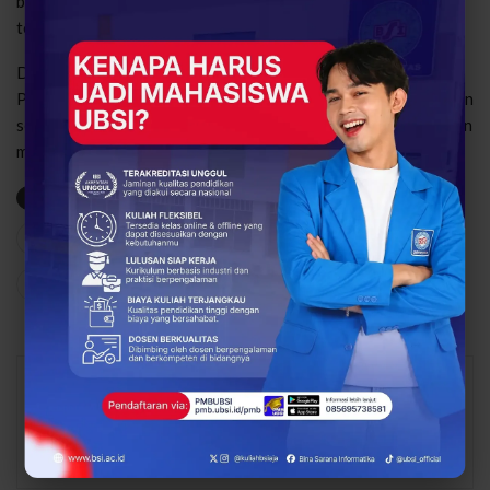
berkomitmen mencetak generasi unggul, kreatif, dan adaptif
terhadap tantangan dunia digital.
Dengan semangat “Dari Mahasiswa Jadi Inspirasi”, kisah para
Penerima BJU 2024 menjadi pengingat bahwa pendidikan bukan
sekadar menuntut ilmu, tetapi perjalanan membangun mimpi dan
mengubah kehidupan.
(Dina Olivia)
Indonesia Cerdas Fest 2025
UBSI Kampus Kaliabang
24
0
Share
Facebook
Twitter
Google+
Abdul Latif
16143 Posts
1 Comments