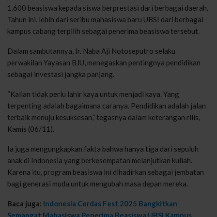
1.600 beasiswa kepada siswa berprestasi dari berbagai daerah.
Tahun ini, lebih dari seribu mahasiswa baru UBSI dari berbagai
kampus cabang terpilih sebagai penerima beasiswa tersebut.
Dalam sambutannya, Ir. Naba Aji Notoseputro selaku
perwakilan Yayasan BJU, menegaskan pentingnya pendidikan
sebagai investasi jangka panjang.
“Kalian tidak perlu lahir kaya untuk menjadi kaya. Yang
terpenting adalah bagaimana caranya. Pendidikan adalah jalan
terbaik menuju kesuksesan,” tegasnya dalam keterangan rilis,
Kamis (06/11).
Ia juga mengungkapkan fakta bahwa hanya tiga dari sepuluh
anak di Indonesia yang berkesempatan melanjutkan kuliah.
Karena itu, program beasiswa ini dihadirkan sebagai jembatan
bagi generasi muda untuk mengubah masa depan mereka.
Baca juga:
Indonesia Cerdas Fest 2025 Bangkitkan
Semangat Mahasiswa Penerima Beasiswa UBSI Kampus