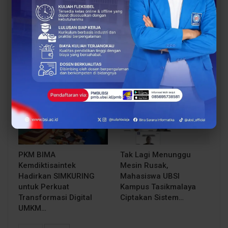
Bukan Sekadar MoU
Smart Packaging
UBSI dan STT
Berbasis QR Code Jadi
Wastukancana
Inovasi PKM BIMA untuk
Purwakarta Siapkan
Tingkatkan Branding
Gebrakan Besar untuk…
Rima…
BERITA
BERITA
PKM BIMA
Tak Lagi Menunggu
Kemdiktisaintek
Mesin Rusak,
Hadirkan SIMKURING
Mahasiswa UBSI
untuk Perkuat
Kampus Tasikmalaya
Transformasi Digital
Ciptakan Sistem…
UMKM…