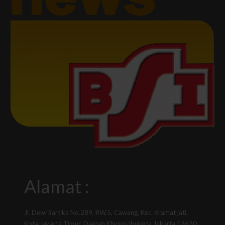
Alamat :
Jl. Dewi Sartika No.289, RW.5, Cawang, Kec. Kramat jati,
Kota Jakarta Timur, Daerah Khusus Ibukota Jakarta 13630