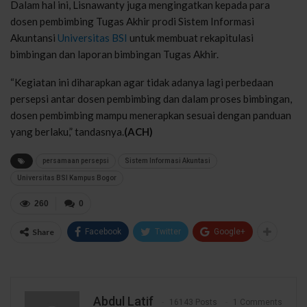
Dalam hal ini, Lisnawanty juga mengingatkan kepada para
dosen pembimbing Tugas Akhir prodi Sistem Informasi
Akuntansi
Universitas BSI
untuk membuat rekapitulasi
bimbingan dan laporan bimbingan Tugas Akhir.
“Kegiatan ini diharapkan agar tidak adanya lagi perbedaan
persepsi antar dosen pembimbing dan dalam proses bimbingan,
dosen pembimbing mampu menerapkan sesuai dengan panduan
yang berlaku,” tandasnya.
(ACH)
persamaan persepsi
Sistem Informasi Akuntasi
Universitas BSI Kampus Bogor
260
0
Share
Facebook
Twitter
Google+
Abdul Latif
16143 Posts
1 Comments