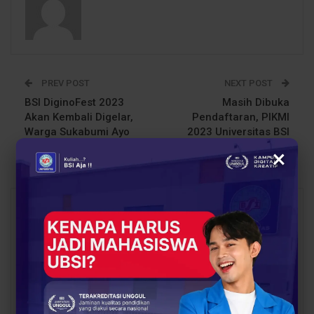
PREV POST
NEXT POST
BSI DiginoFest 2023
Masih Dibuka
Akan Kembali Digelar,
Pendaftaran, PIKMI
Warga Sukabumi Ayo
2023 Universitas BSI
Ramaikan
Gelar Kompetisi
×
You Might Also Like
All
BERITA
BERITA