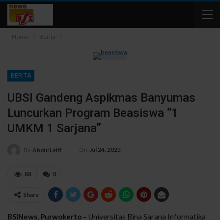
Home
Berita
BERITA
UBSI Gandeng Aspikmas Banyumas
Luncurkan Program Beasiswa “1
UMKM 1 Sarjana”
On
Jul 24, 2025
By
Abdul Latif
88
0
Share
BSINews, Purwokerto –
Universitas Bina Sarana Informatika