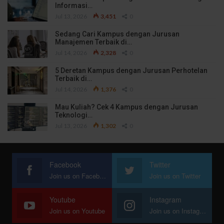
Informasi…
Jul 13, 2026
3,451
0
Sedang Cari Kampus dengan Jurusan
Manajemen Terbaik di…
Jul 14, 2026
2,328
0
5 Deretan Kampus dengan Jurusan Perhotelan
Terbaik di…
Jul 14, 2026
1,376
0
Mau Kuliah? Cek 4 Kampus dengan Jurusan
Teknologi…
Jul 13, 2026
1,302
0
Facebook
Twitter
Join us on Facebook
Join us on Twitter
Youtube
Instagram
Join us on Youtube
Join us on Instagram