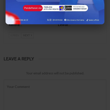
Dari Catatan Manual
Dari Sampah Jadi
Menuju Digital, UBSI
Rupiah, UBSI Bantu
Bantu Bank Sampah
Bank Sampah Mawar
Mawar Burangrang
Burangrang Go Digital
Kelola…
Lewat…
PREV
NEXT
LEAVE A REPLY
Your email address will not be published.