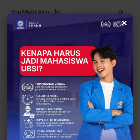
You Might Also Like
All
×
BERITA
BERITA
UBSI Buka Call for
Siap Kuliah Berkualitas?
Papers ICAISD 2026,
UBSI Cengkareng Gelar
Dorong Riset Teknologi
Open Booth Spesial
dan Keamanan Siber…
dengan Beasiswa…
BERITA
BERITA